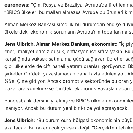
euronews:
”Çin, Rusya ve Brezilya, Avrupa’da üretilen mall
“BRICS ülkeleri bu malları almazsa Avrupa bu ürünleri ki
Alman Merkez Bankası şimdilik bu durumdan endişe duym
ülkelerdeki ekonomik sorunların Avrupa’nın toparlanma sü
Jens Ulbrich, Alman Merkez Bankası, ekonomist:
”İç pi
enerji maliyetlerimiz düşük, enflasyon ise sıfıra yakın. Bu
karşılığında yüksek satın alma gücü sağlayan ücretler sağl
gibi ülkelerde de çift haneli yatırım oranları görüyoruz. B
şirketler Çin’deki yavaşlamadan daha fazla etkileniyor. A
%6’sı Çin’e gidiyor. Ancak otomotiv sektöründe bu oran y
pazarlara yönelmezse Çin’deki ekonomik yavaşlamadan da
Bundesbank dersini iyi almış ve BRICS ülkeleri ekonomil
inanıyor. Ancak bu durum yeni bir krize yol açmayacak.
Jens Ulbrich:
”Bu durum euro bölgesi ekonomisinin büyü
azaltacak. Bu rakam çok yüksek değil. “Gerçekten tehlikeli