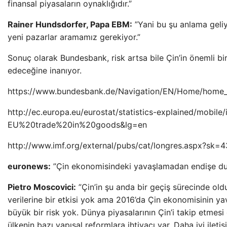
finansal piyasaların oynaklığıdır.”
Rainer Hundsdorfer, Papa EBM:
”Yani bu şu anlama geliy
yeni pazarlar aramamız gerekiyor.”
Sonuç olarak Bundesbank, risk artsa bile Çin’in önemli b
edeceğine inanıyor.
https://www.bundesbank.de/Navigation/EN/Home/home_
http://ec.europa.eu/eurostat/statistics-explained/mobile
EU%20trade%20in%20goods&lg=en
http://www.imf.org/external/pubs/cat/longres.aspx?sk=
euronews:
”Çin ekonomisindeki yavaşlamadan endişe d
Pietro Moscovici:
”Çin’in şu anda bir geçiş sürecinde 
verilerine bir etkisi yok ama 2016’da Çin ekonomisinin 
büyük bir risk yok. Dünya piyasalarının Çin’i takip etmes
ülkenin bazı yapısal reformlara ihtiyacı var. Daha iyi ilet