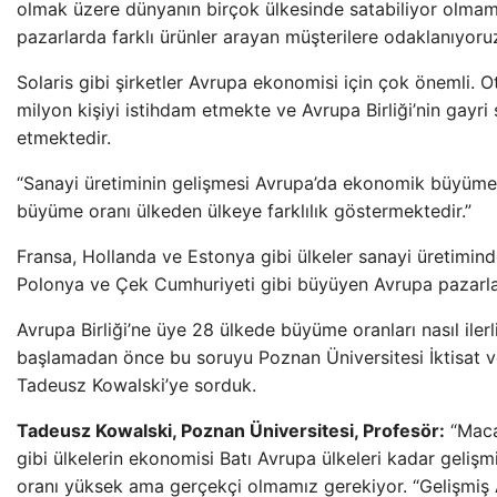
olmak üzere dünyanın birçok ülkesinde satabiliyor olmamız
pazarlarda farklı ürünler arayan müşterilere odaklanıyoruz
Solaris gibi şirketler Avrupa ekonomisi için çok önemli. 
milyon kişiyi istihdam etmekte ve Avrupa Birliği’nin gayri s
etmektedir.
“Sanayi üretiminin gelişmesi Avrupa’da ekonomik büyüme
büyüme oranı ülkeden ülkeye farklılık göstermektedir.”
Fransa, Hollanda ve Estonya gibi ülkeler sanayi üretimind
Polonya ve Çek Cumhuriyeti gibi büyüyen Avrupa pazarlar
Avrupa Birliği’ne üye 28 ülkede büyüme oranları nasıl iler
başlamadan önce bu soruyu Poznan Üniversitesi İktisat v
Tadeusz Kowalski’ye sorduk.
Tadeusz Kowalski, Poznan Üniversitesi, Profesör:
“Maca
gibi ülkelerin ekonomisi Batı Avrupa ülkeleri kadar geliş
oranı yüksek ama gerçekçi olmamız gerekiyor. “Gelişmiş Av