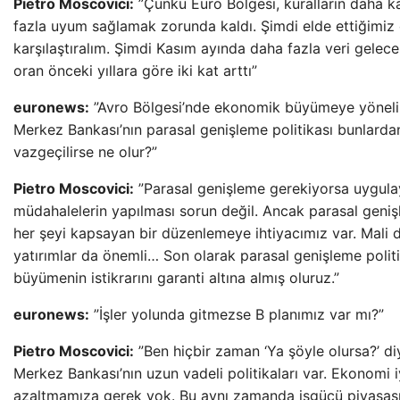
Pietro Moscovici:
”Çünkü Euro Bölgesi, kuralların daha ka
fazla uyum sağlamak zorunda kaldı. Şimdi elde ettiğimi
karşılaştıralım. Şimdi Kasım ayında daha fazla veri gelec
oran önceki yıllara göre iki kat arttı”
euronews:
”Avro Bölgesi’nde ekonomik büyümeye yönelik 
Merkez Bankası’nın parasal genişleme politikası bunlarda
vazgeçilirse ne olur?”
Pietro Moscovici:
”Parasal genişleme gerekiyorsa uygula
müdahalelerin yapılması sorun değil. Ancak parasal genişl
her şeyi kapsayan bir düzenlemeye ihtiyacımız var. Mali
yatırımlar da önemli… Son olarak parasal genişleme politi
büyümenin istikrarını garanti altına almış oluruz.”
euronews:
”İşler yolunda gitmezse B planımız var mı?”
Pietro Moscovici:
”Ben hiçbir zaman ‘Ya şöyle olursa?’ d
Merkez Bankası’nın uzun vadeli politikaları var. Ekonomi i
azaltmamıza gerek yok. Bu aynı zamanda işgücü piyasası v