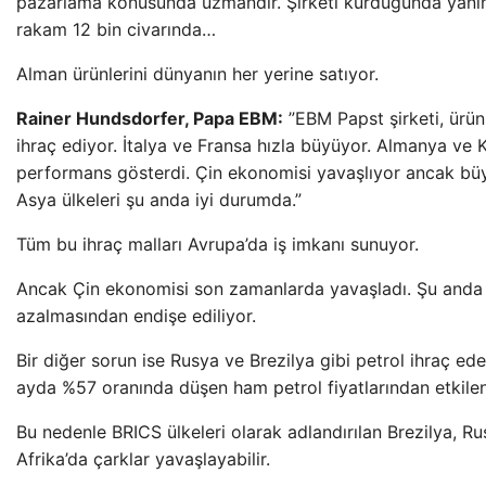
pazarlama konusunda uzmandır. Şirketi kurduğunda yanınd
rakam 12 bin civarında…
Alman ürünlerini dünyanın her yerine satıyor.
Rainer Hundsdorfer, Papa EBM:
”EBM Papst şirketi, ürün
ihraç ediyor. İtalya ve Fransa hızla büyüyor. Almanya ve K
performans gösterdi. Çin ekonomisi yavaşlıyor ancak b
Asya ülkeleri şu anda iyi durumda.”
Tüm bu ihraç malları Avrupa’da iş imkanı sunuyor.
Ancak Çin ekonomisi son zamanlarda yavaşladı. Şu anda b
azalmasından endişe ediliyor.
Bir diğer sorun ise Rusya ve Brezilya gibi petrol ihraç ed
ayda %57 oranında düşen ham petrol fiyatlarından etkile
Bu nedenle BRICS ülkeleri olarak adlandırılan Brezilya, R
Afrika’da çarklar yavaşlayabilir.