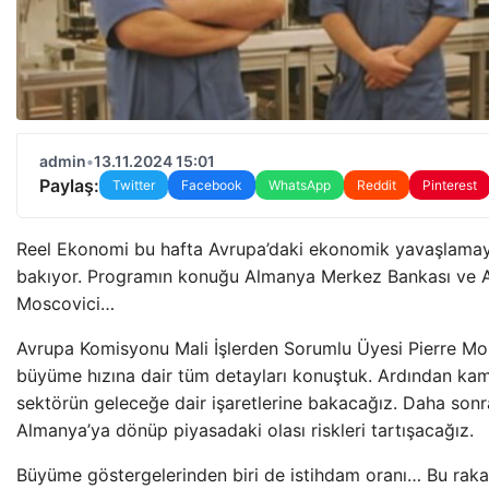
admin
•
13.11.2024 15:01
Paylaş:
Twitter
Facebook
WhatsApp
Reddit
Pinterest
Reel Ekonomi bu hafta Avrupa’daki ekonomik yavaşlamay
bakıyor. Programın konuğu Almanya Merkez Bankası ve A
Moscovici…
Avrupa Komisyonu Mali İşlerden Sorumlu Üyesi Pierre Mo
büyüme hızına dair tüm detayları konuştuk. Ardından kam
sektörün geleceğe dair işaretlerine bakacağız. Daha son
Almanya’ya dönüp piyasadaki olası riskleri tartışacağız.
Büyüme göstergelerinden biri de istihdam oranı… Bu raka