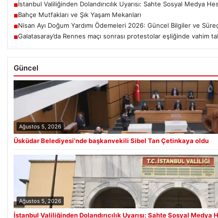
İstanbul Valiliğinden Dolandırıcılık Uyarısı: Sahte Sosyal Medya He
■
Bahçe Mutfakları ve Şık Yaşam Mekanları
■
Nisan Ayı Doğum Yardımı Ödemeleri 2026: Güncel Bilgiler ve Süreç
■
Galatasaray’da Rennes maçı sonrası protestolar eşliğinde vahim tab
■
Güncel
Ağustos 5, 2026
Üsküdar Belediyesi’nde başkanvekili Sibel Tan Çetinkaya oldu
Ağustos 5, 2026
İstanbul Valiliğinden Dolandırıcılık Uyarısı: Sahte Sosyal Medya 