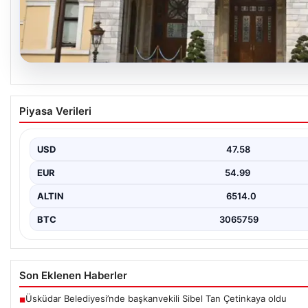
05.08.2026
İstanbul Valiliğinden Dolandırıcılık Uyarısı: 
Piyasa Verileri
Hesaplarına Dikkat
İstanbul Valiliği, vatandaşları ve kamuoyunu bilinçlendirmek amac
Valilikten yapılan açıklamada,…
USD
47.58
EUR
54.99
ALTIN
6514.0
BTC
3065759
Son Eklenen Haberler
Üsküdar Belediyesi’nde başkanvekili Sibel Tan Çetinkaya oldu
■