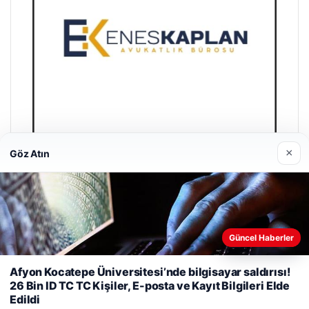
×
Göz Atın
Enes Kaplan Avukatlık Bürosu
Nisan 28, 2026
Güncel Haberler
Web sitemizi nasıl kullandığınızı daha iyi anlayabilmek,
Afyon Kocatepe Üniversitesi’nde bilgisayar saldırısı!
deneyiminizi kişiselleştirmek ve geliştirmek amacıyla çerezler
26 Bin ID TC TC Kişiler, E-posta ve Kayıt Bilgileri Elde
kullanıyoruz.
Çerez Politikamız
Edildi