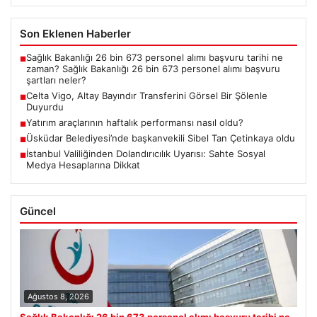
Son Eklenen Haberler
Sağlık Bakanlığı 26 bin 673 personel alımı başvuru tarihi ne
■
zaman? Sağlık Bakanlığı 26 bin 673 personel alımı başvuru
şartları neler?
Celta Vigo, Altay Bayındır Transferini Görsel Bir Şölenle
■
Duyurdu
Yatırım araçlarının haftalık performansı nasıl oldu?
■
Üsküdar Belediyesi’nde başkanvekili Sibel Tan Çetinkaya oldu
■
İstanbul Valiliğinden Dolandırıcılık Uyarısı: Sahte Sosyal
■
Medya Hesaplarına Dikkat
Güncel
Ağustos 8, 2026
Sağlık Bakanlığı 26 bin 673 personel alımı başvuru tarihi ne