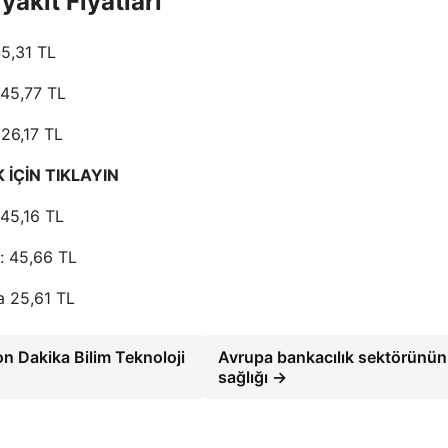
kıt Fiyatları
45,31 TL
 45,77 TL
 26,17 TL
İÇİN TIKLAYIN
 45,16 TL
ı: 45,66 TL
da 25,61 TL
n Dakika Bilim Teknoloji
Avrupa bankacılık sektörünün
sağlığı →