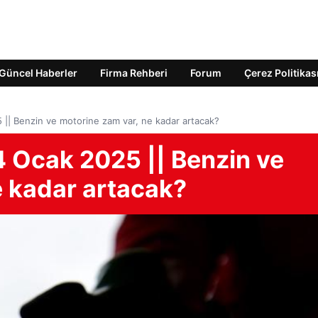
Güncel Haberler
Firma Rehberi
Forum
Çerez Politikas
5 || Benzin ve motorine zam var, ne kadar artacak?
14 Ocak 2025 || Benzin ve
e kadar artacak?