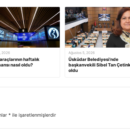
, 2026
Ağustos 5, 2026
araçlarının haftalık
Üsküdar Belediyesi’nde
ansı nasıl oldu?
başkanvekili Sibel Tan Çetin
oldu
nlar
*
ile işaretlenmişlerdir