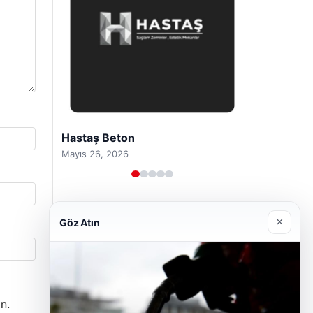
Enes Kaplan Avukatlık Bürosu
Nisan 28, 2026
×
Göz Atın
n.