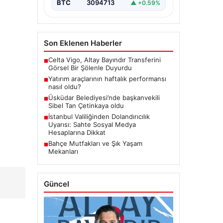
BTC
3094713
▲ +0.59%
Son Eklenen Haberler
Celta Vigo, Altay Bayındır Transferini
■
Görsel Bir Şölenle Duyurdu
Yatırım araçlarının haftalık performansı
■
nasıl oldu?
Üsküdar Belediyesi’nde başkanvekili
■
Sibel Tan Çetinkaya oldu
İstanbul Valiliğinden Dolandırıcılık
■
Uyarısı: Sahte Sosyal Medya
Hesaplarına Dikkat
Bahçe Mutfakları ve Şık Yaşam
■
Mekanları
Güncel