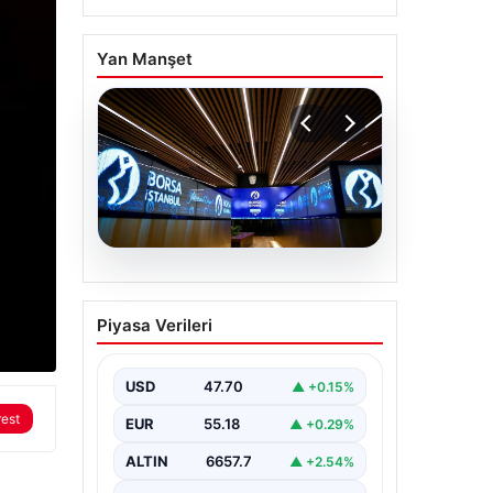
Yan Manşet
06.08.2026
Yatırım araçlarının
Piyasa Verileri
haftalık performansı
nasıl oldu?
USD
47.70
▲ +0.15%
rest
EUR
55.18
▲ +0.29%
ALTIN
6657.7
▲ +2.54%