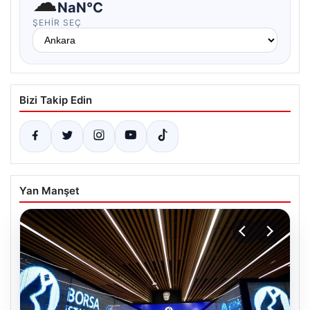
☁
NaN°C
ŞEHIR SEÇ
Bizi Takip Edin
Yan Manşet