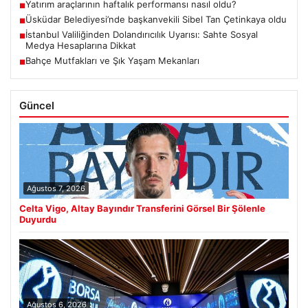
Yatırım araçlarının haftalık performansı nasıl oldu?
■
Üsküdar Belediyesi’nde başkanvekili Sibel Tan Çetinkaya oldu
■
İstanbul Valiliğinden Dolandırıcılık Uyarısı: Sahte Sosyal
■
Medya Hesaplarına Dikkat
Bahçe Mutfakları ve Şık Yaşam Mekanları
■
Güncel
Ağustos 7, 2026
Celta Vigo, Altay Bayındır Transferini Görsel Bir Şölenle
Duyurdu
Ağustos 6, 2026