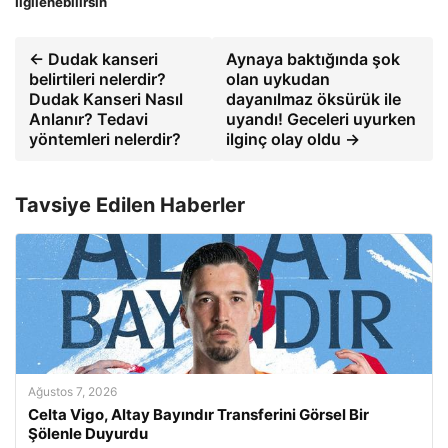
İlgilenebilirsin
← Dudak kanseri
Aynaya baktığında şok
belirtileri nelerdir?
olan uykudan
Dudak Kanseri Nasıl
dayanılmaz öksürük ile
Anlanır? Tedavi
uyandı! Geceleri uyurken
yöntemleri nelerdir?
ilginç olay oldu →
Tavsiye Edilen Haberler
Ağustos 7, 2026
Celta Vigo, Altay Bayındır Transferini Görsel Bir
Şölenle Duyurdu