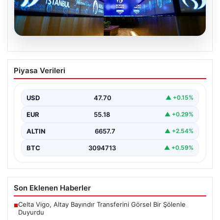
06.08.2026
Yatırım araçlarının haftalık performansı
Piyasa Verileri
nasıl oldu?
USD
47.70
▲ +0.15%
EUR
55.18
▲ +0.29%
ALTIN
6657.7
▲ +2.54%
BTC
3094713
▲ +0.59%
Son Eklenen Haberler
Celta Vigo, Altay Bayındır Transferini Görsel Bir Şölenle
■
Duyurdu