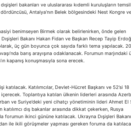
ışişleri bakanları ve uluslararası kıdemli kuruluşların temsilc
 dördüncüsü, Antalya’nın Belek bölgesindeki Nest Kongre ve
masiyi benimseyen Birmek olarak belirlenirken, önde gelen
ı Dışişleri Bakanı Hakan Fidan ve Başkan Recep Tayip Erdoğ
olarak, üç gün boyunca çok sayıda farklı tema yapılacak. 2
Savaşı’nda barış arayışına odaklanacak. Forumun marjındaki 
an’ın kapanış konuşmasıyla sona erecek.
şi katılacak. Katılımcılar, Devlet-Hücret Başkanı ve 52’si 18
ı içerecek. Toplantıya katılan ülkenin liderleri arasında Aze
ban ve Suriye’deki yeni cihatçı yönetiminin lideri Ahmet El
an katılımcı dış bakanlar arasında dikkat çekerken, Rusya
a forumun ikinci gününe katılacak. Ukrayna Dışişleri Bakanı
an ile ikili görüşmeler yapması gereken foruma da katılaca