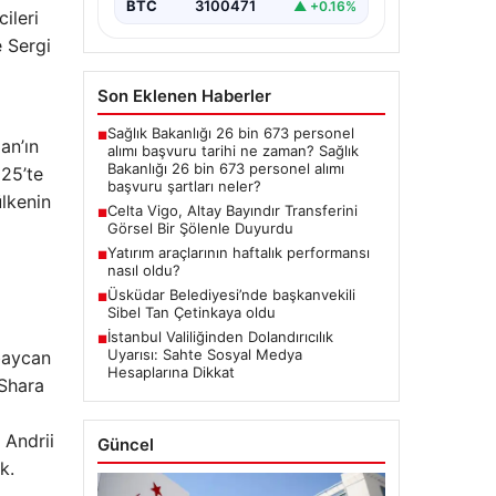
BTC
3100471
▲ +0.16%
ileri
 Sergi
Son Eklenen Haberler
Sağlık Bakanlığı 26 bin 673 personel
■
an’ın
alımı başvuru tarihi ne zaman? Sağlık
Bakanlığı 26 bin 673 personel alımı
025’te
başvuru şartları neler?
ülkenin
Celta Vigo, Altay Bayındır Transferini
■
Görsel Bir Şölenle Duyurdu
Yatırım araçlarının haftalık performansı
■
nasıl oldu?
Üsküdar Belediyesi’nde başkanvekili
■
Sibel Tan Çetinkaya oldu
İstanbul Valiliğinden Dolandırıcılık
■
Uyarısı: Sahte Sosyal Medya
rbaycan
Hesaplarına Dikkat
 Shara
 Andrii
Güncel
k.