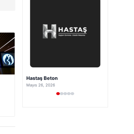
Enes Kaplan Avukatlık Bürosu
Nisan 28, 2026