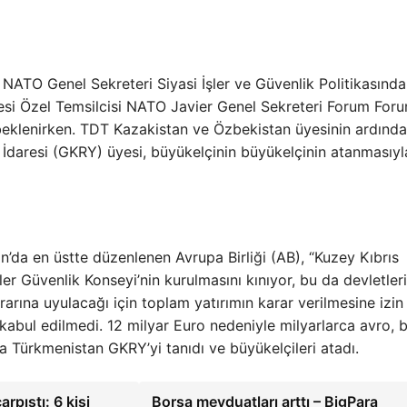
 NATO Genel Sekreteri Siyasi İşler ve Güvenlik Politikasınd
si Özel Temsilcisi NATO Javier Genel Sekreteri Forum For
eklenirken. TDT Kazakistan ve Özbekistan üyesinin ardında
daresi (GKRY) üyesi, büyükelçinin büyükelçinin atanmasıyl
’da en üstte düzenlenen Avrupa Birliği (AB), “Kuzey Kıbrıs
er Güvenlik Konseyi’nin kurulmasını kınıyor, bu da devletler
rarına uyulacağı için toplam yatırımın karar verilmesine izin
 kabul edilmedi. 12 milyar Euro nedeniyle milyarlarca avro, 
a Türkmenistan GKRY’yi tanıdı ve büyükelçileri atadı.
rpıştı: 6 kişi
Borsa mevduatları arttı – BigPara