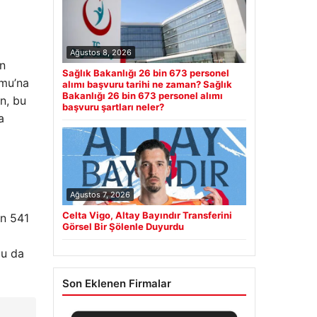
Ağustos 8, 2026
an
Sağlık Bakanlığı 26 bin 673 personel
umu’na
alımı başvuru tarihi ne zaman? Sağlık
Bakanlığı 26 bin 673 personel alımı
n, bu
başvuru şartları neler?
a
Ağustos 7, 2026
Celta Vigo, Altay Bayındır Transferini
in 541
Görsel Bir Şölenle Duyurdu
bu da
Son Eklenen Firmalar