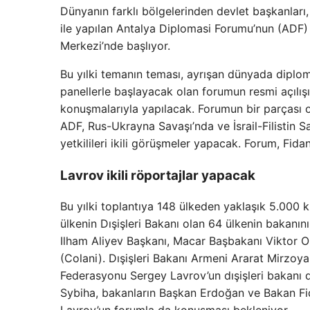
Dünyanın farklı bölgelerinden devlet başkanları, d
ile yapılan Antalya Diplomasi Forumu’nun (ADF)
Merkezi’nde başlıyor.
Bu yılki temanın teması, ayrışan dünyada diplo
panellerle başlayacak olan forumun resmi açılış
konuşmalarıyla yapılacak. Forumun bir parçası 
ADF, Rus-Ukrayna Savaşı’nda ve İsrail-Filistin 
yetkilileri ikili görüşmeler yapacak. Forum, Fid
Lavrov ikili röportajlar yapacak
Bu yılki toplantıya 148 ülkeden yaklaşık 5.000 ki
ülkenin Dışişleri Bakanı olan 64 ülkenin bakanın
Ilham Aliyev Başkanı, Macar Başbakanı Viktor Or
(Colani). Dışişleri Bakanı Armeni Ararat Mirzoy
Federasyonu Sergey Lavrov’un dışişleri bakanı d
Sybiha, bakanların Başkan Erdoğan ve Bakan Fid