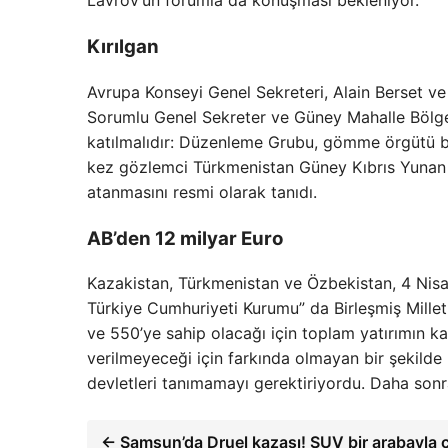
Lavrov’un forumla da konuşması bekleniyor.
Kırılgan
Avrupa Konseyi Genel Sekreteri, Alain Berset ve
Sorumlu Genel Sekreter ve Güney Mahalle Bölge
katılmalıdır: Düzenleme Grubu, gömme örgütü b
kez gözlemci Türkmenistan Güney Kıbrıs Yunan İ
atanmasını resmi olarak tanıdı.
AB’den 12 milyar Euro
Kazakistan, Türkmenistan ve Özbekistan, 4 Nisan
Türkiye Cumhuriyeti Kurumu” da Birleşmiş Milletl
ve 550’ye sahip olacağı için toplam yatırımın ka
verilmeyeceği için farkında olmayan bir şekilde
devletleri tanımamayı gerektiriyordu. Daha sonr
← Samsun’da Druel kazası! SUV bir arabayla ça