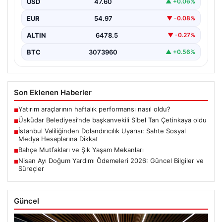
USD
47.60
▲ +0.06%
Belediyesi’nde önemli…
EUR
54.97
▼ -0.08%
ALTIN
6478.5
▼ -0.27%
BTC
3073960
▲ +0.56%
Son Eklenen Haberler
Yatırım araçlarının haftalık performansı nasıl oldu?
■
Üsküdar Belediyesi’nde başkanvekili Sibel Tan Çetinkaya oldu
■
İstanbul Valiliğinden Dolandırıcılık Uyarısı: Sahte Sosyal
■
Medya Hesaplarına Dikkat
Bahçe Mutfakları ve Şık Yaşam Mekanları
■
Nisan Ayı Doğum Yardımı Ödemeleri 2026: Güncel Bilgiler ve
■
Süreçler
Güncel