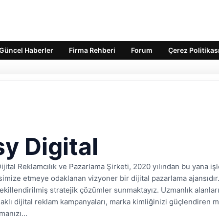
Güncel Haberler
Firma Rehberi
Forum
Çerez Politikas
y Digital
Dijital Reklamcılık ve Pazarlama Şirketi, 2020 yılından bu yana i
imize etmeye odaklanan vizyoner bir dijital pazarlama ajansıdır. 
şekillendirilmiş stratejik çözümler sunmaktayız. Uzmanlık alanla
klı dijital reklam kampanyaları, marka kimliğinizi güçlendiren 
ıkmanızı…