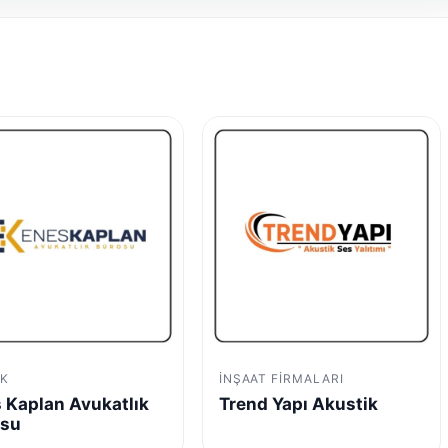
K
İNŞAAT FIRMALARI
 Kaplan Avukatlık
Trend Yapı Akustik
osu