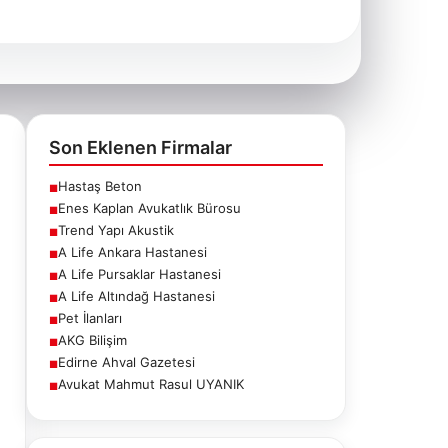
Son Eklenen Firmalar
Hastaş Beton
■
Enes Kaplan Avukatlık Bürosu
■
Trend Yapı Akustik
■
A Life Ankara Hastanesi
■
A Life Pursaklar Hastanesi
■
A Life Altındağ Hastanesi
■
Pet İlanları
■
AKG Bilişim
■
Edirne Ahval Gazetesi
■
Avukat Mahmut Rasul UYANIK
■