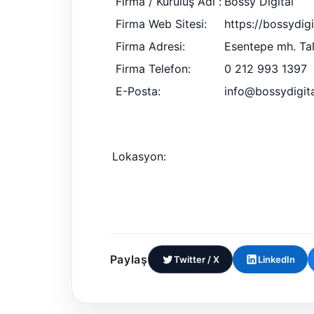
Firma / Kuruluş Adı :
Bossy Digital
Firma Web Sitesi:
https://bossydig
Firma Adresi:
Esentepe mh. Tala
Firma Telefon:
0 212 993 1397
E-Posta:
info@bossydigit
Lokasyon:
Paylaş
Twitter / X
LinkedIn