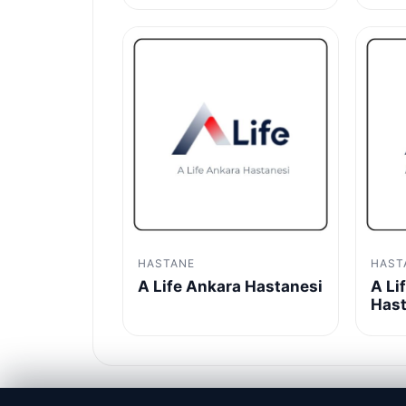
HASTANE
HAST
A Life Ankara Hastanesi
A Li
Hast