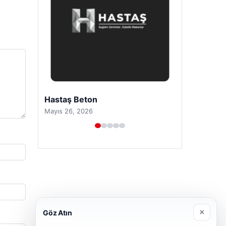
Enes Kaplan Avukatlık Bürosu
Nisan 28, 2026
×
Göz Atın