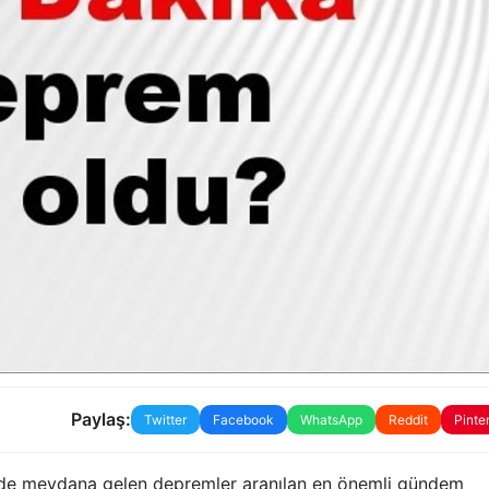
Paylaş:
Twitter
Facebook
WhatsApp
Reddit
Pinte
inde meydana gelen depremler aranılan en önemli gündem