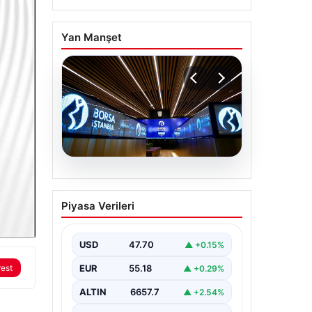
Yan Manşet
06.08.2026
Yatırım araçlarının
Piyasa Verileri
haftalık performansı
nasıl oldu?
USD
47.70
▲ +0.15%
rest
EUR
55.18
▲ +0.29%
ALTIN
6657.7
▲ +2.54%