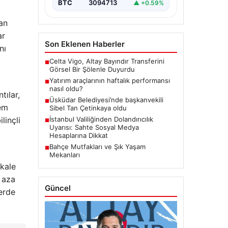
BTC
3094713
▲ +0.59%
an
ar
Son Eklenen Haberler
nı
Celta Vigo, Altay Bayındır Transferini
■
Görsel Bir Şölenle Duyurdu
Yatırım araçlarının haftalık performansı
■
nasıl oldu?
tılar,
Üsküdar Belediyesi’nde başkanvekili
■
lem
Sibel Tan Çetinkaya oldu
linçli
İstanbul Valiliğinden Dolandırıcılık
■
Uyarısı: Sahte Sosyal Medya
Hesaplarına Dikkat
Bahçe Mutfakları ve Şık Yaşam
■
Mekanları
kkale
n aza
Güncel
lerde