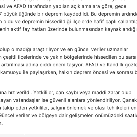
nesi ve AFAD tarafından yapılan açıklamalara göre, gece
3.7 büyüklüğünde bir deprem kaydedildi. Bu depremin ardınd
oldu ve depremin hissedildiği ilçelerde hafif çaplı sallantıl
nin aktif fay hatları üzerinde bulunmasından kaynaklandığı
olup olmadığı araştırılıyor ve en güncel veriler uzmanlar
çeşitli ilçelerinde ve yakın bölgelerinde hissedilen bu sarsın
 artırılması adına ciddi önem taşıyor. AFAD ve Kandilli göz
k kamuoyu ile paylaşırken, halkın deprem öncesi ve sonrası bi
.
a hız verildi. Yetkililer, can kaybı veya maddi zarar olup
ayan vatandaşlar ise güvenli alanlara yönlendiriliyor. Çana
akip eden yetkililer, salgını önlemek ve olası tehlikeleri e
 Güncel veriler ve bölgeye dair gelişmeler, önümüzdeki saat
k.