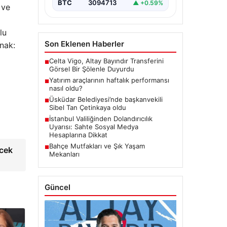
BTC
3094713
▲ +0.59%
 ve
lu
Son Eklenen Haberler
ynak:
Celta Vigo, Altay Bayındır Transferini
■
Görsel Bir Şölenle Duyurdu
Yatırım araçlarının haftalık performansı
■
nasıl oldu?
Üsküdar Belediyesi’nde başkanvekili
■
Sibel Tan Çetinkaya oldu
İstanbul Valiliğinden Dolandırıcılık
■
Uyarısı: Sahte Sosyal Medya
Hesaplarına Dikkat
Bahçe Mutfakları ve Şık Yaşam
■
ecek
Mekanları
Güncel