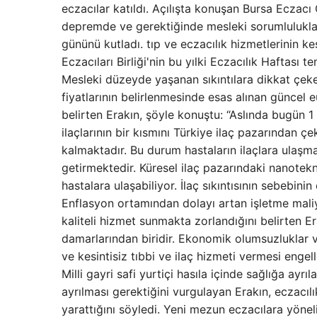
eczacılar katıldı. Açılışta konuşan Bursa Ecza
depremde ve gerektiğinde mesleki sorumlulukla 
gününü kutladı. tıp ve eczacılık hizmetlerinin k
Eczacıları Birliği'nin bu yılki Eczacılık Haftası t
Mesleki düzeyde yaşanan sıkıntılara dikkat çeke
fiyatlarının belirlenmesinde esas alınan güncel 
belirten Erakın, şöyle konuştu: “Aslında bugün 1
ilaçlarının bir kısmını Türkiye ilaç pazarından çe
kalmaktadır. Bu durum hastaların ilaçlara ulaşmas
getirmektedir. Küresel ilaç pazarındaki nanotekn
hastalara ulaşabiliyor. İlaç sıkıntısının sebebini
Enflasyon ortamından dolayı artan işletme maliye
kaliteli hizmet sunmakta zorlandığını belirten Er
damarlarından biridir. Ekonomik olumsuzluklar ve 
ve kesintisiz tıbbi ve ilaç hizmeti vermesi engel
Milli gayri safi yurtiçi hasıla içinde sağlığa ayrı
ayrılması gerektiğini vurgulayan Erakın, eczacılı
yarattığını söyledi. Yeni mezun eczacılara yöneli