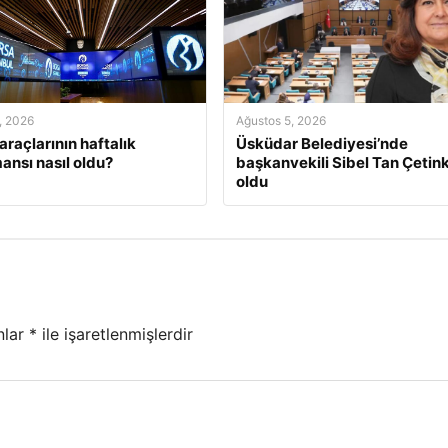
, 2026
Ağustos 5, 2026
araçlarının haftalık
Üsküdar Belediyesi’nde
ansı nasıl oldu?
başkanvekili Sibel Tan Çetin
oldu
nlar
*
ile işaretlenmişlerdir