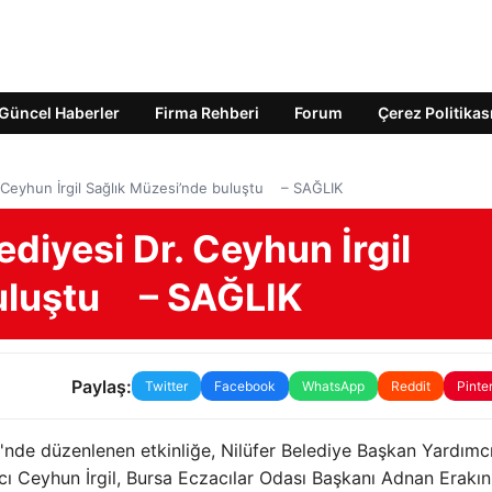
Güncel Haberler
Firma Rehberi
Forum
Çerez Politikas
r. Ceyhun İrgil Sağlık Müzesi’nde buluştu – SAĞLIK
lediyesi Dr. Ceyhun İrgil
buluştu – SAĞLIK
Paylaş:
Twitter
Facebook
WhatsApp
Reddit
Pinte
i'nde düzenlenen etkinliğe, Nilüfer Belediye Başkan Yardımcı
cı Ceyhun İrgil, Bursa Eczacılar Odası Başkanı Adnan Erakın