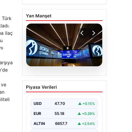
Yan Manşet
, Türk
ladı.
a ilaç
nu
nı
arşıya
e'de
06.08.2026
Yatırım araçlarının
 ve
Piyasa Verileri
haftalık performansı
can
nasıl oldu?
iteli
USD
47.70
▲ +0.15%
EUR
55.18
▲ +0.29%
ALTIN
6657.7
▲ +2.54%
i