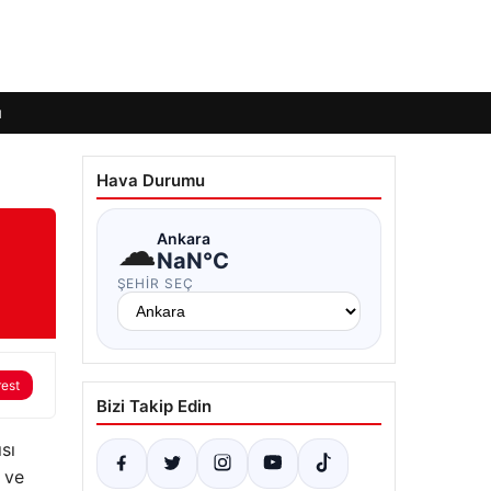
ı
Hava Durumu
☁
Ankara
NaN°C
ŞEHIR SEÇ
rest
Bizi Takip Edin
sı
 ve