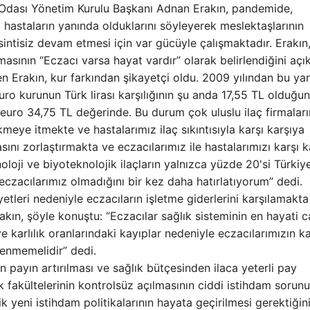
cı Odası Yönetim Kurulu Başkanı Adnan Erakın, pandemide,
hastaların yanında olduklarını söyleyerek meslektaşlarının
esintisiz devam etmesi için var gücüyle çalışmaktadır. Erakın
emasının “Eczacı varsa hayat vardır” olarak belirlendiğini açık
n Erakın, kur farkından şikayetçi oldu. 2009 yılından bu yan
euro kurunun Türk lirası karşılığının şu anda 17,55 TL olduğu
 euro 34,75 TL değerinde. Bu durum çok uluslu ilaç firmaları
kmeye itmekte ve hastalarımız ilaç sıkıntısıyla karşı karşıya
ını zorlaştırmakta ve eczacılarımız ile hastalarımızı karşı k
oloji ve biyoteknolojik ilaçların yalnızca yüzde 20'si Türkiy
n eczacılarımız olmadığını bir kez daha hatırlatıyorum” dedi.
tleri nedeniyle eczacıların işletme giderlerini karşılamakta
akın, şöyle konuştu: “Eczacılar sağlık sisteminin en hayati 
karlılık oranlarındaki kayıplar nedeniyle eczacılarımızın kal
lenmemelidir” dedi.
lan payın artırılması ve sağlık bütçesinden ilaca yeterli pay
k fakültelerinin kontrolsüz açılmasının ciddi istihdam sorunu
k yeni istihdam politikalarının hayata geçirilmesi gerektiğin