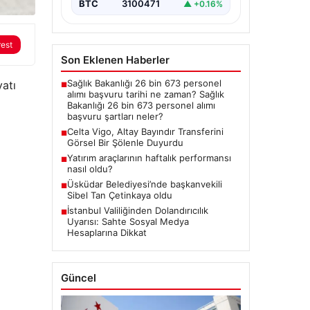
BTC
3100471
▲ +0.16%
rest
Son Eklenen Haberler
Sağlık Bakanlığı 26 bin 673 personel
yatı
■
alımı başvuru tarihi ne zaman? Sağlık
Bakanlığı 26 bin 673 personel alımı
başvuru şartları neler?
Celta Vigo, Altay Bayındır Transferini
■
Görsel Bir Şölenle Duyurdu
Yatırım araçlarının haftalık performansı
■
nasıl oldu?
Üsküdar Belediyesi’nde başkanvekili
■
Sibel Tan Çetinkaya oldu
İstanbul Valiliğinden Dolandırıcılık
■
Uyarısı: Sahte Sosyal Medya
Hesaplarına Dikkat
Güncel