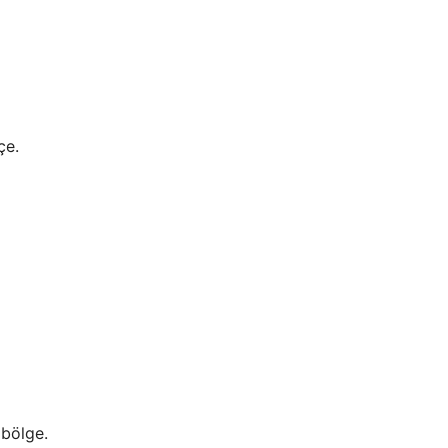
çe.
 bölge.