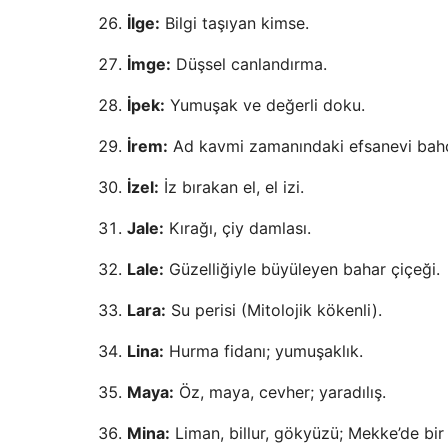
İlge:
Bilgi taşıyan kimse.
İmge:
Düşsel canlandırma.
İpek:
Yumuşak ve değerli doku.
İrem:
Ad kavmi zamanındaki efsanevi bah
İzel:
İz bırakan el, el izi.
Jale:
Kırağı, çiy damlası.
Lale:
Güzelliğiyle büyüleyen bahar çiçeği.
Lara:
Su perisi (Mitolojik kökenli).
Lina:
Hurma fidanı; yumuşaklık.
Maya:
Öz, maya, cevher; yaradılış.
Mina:
Liman, billur, gökyüzü; Mekke’de bir