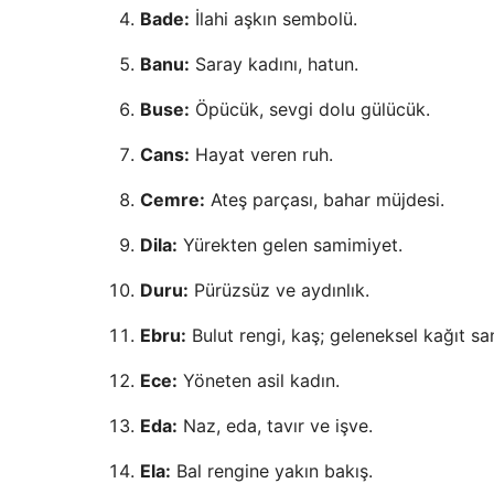
Bade:
İlahi aşkın sembolü.
Banu:
Saray kadını, hatun.
Buse:
Öpücük, sevgi dolu gülücük.
Cans:
Hayat veren ruh.
Cemre:
Ateş parçası, bahar müjdesi.
Dila:
Yürekten gelen samimiyet.
Duru:
Pürüzsüz ve aydınlık.
Ebru:
Bulut rengi, kaş; geleneksel kağıt san
Ece:
Yöneten asil kadın.
Eda:
Naz, eda, tavır ve işve.
Ela:
Bal rengine yakın bakış.