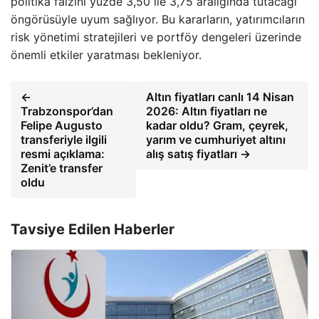
politika faizini yüzde 3,50 ile 3,75 aralığında tutacağı
öngörüsüyle uyum sağlıyor. Bu kararların, yatırımcıların
risk yönetimi stratejileri ve portföy dengeleri üzerinde
önemli etkiler yaratması bekleniyor.
←
Altın fiyatları canlı 14 Nisan
Trabzonspor’dan
2026: Altın fiyatları ne
Felipe Augusto
kadar oldu? Gram, çeyrek,
transferiyle ilgili
yarım ve cumhuriyet altını
resmi açıklama:
alış satış fiyatları →
Zenit’e transfer
oldu
Tavsiye Edilen Haberler