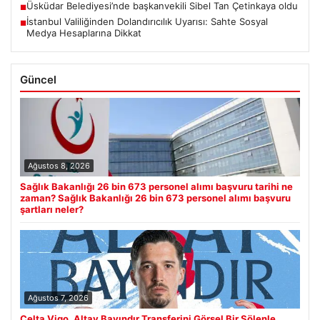
Üsküdar Belediyesi’nde başkanvekili Sibel Tan Çetinkaya oldu
■
İstanbul Valiliğinden Dolandırıcılık Uyarısı: Sahte Sosyal
■
Medya Hesaplarına Dikkat
Güncel
Ağustos 8, 2026
Sağlık Bakanlığı 26 bin 673 personel alımı başvuru tarihi ne
zaman? Sağlık Bakanlığı 26 bin 673 personel alımı başvuru
şartları neler?
Ağustos 7, 2026
Celta Vigo, Altay Bayındır Transferini Görsel Bir Şölenle