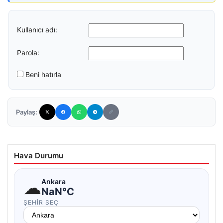
Kullanıcı adı:
Parola:
Beni hatırla
Paylaş:
Hava Durumu
☁
Ankara
NaN°C
ŞEHIR SEÇ