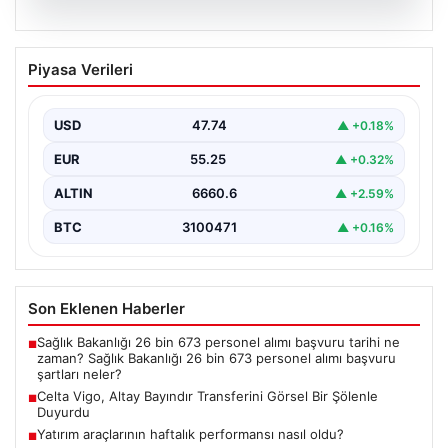
07.08.2026
Celta Vigo, Altay Bayındır Transferini
Piyasa Verileri
Görsel Bir Şölenle Duyurdu
İspanyol futbolunun köklü ekiplerinden Celta Vigo,
merakla beklenen transferini resmi olarak duyurdu.
USD
47.74
▲ +0.18%
Takım, altyapısından…
EUR
55.25
▲ +0.32%
ALTIN
6660.6
▲ +2.59%
BTC
3100471
▲ +0.16%
Son Eklenen Haberler
Sağlık Bakanlığı 26 bin 673 personel alımı başvuru tarihi ne
■
zaman? Sağlık Bakanlığı 26 bin 673 personel alımı başvuru
şartları neler?
Celta Vigo, Altay Bayındır Transferini Görsel Bir Şölenle
■
Duyurdu
Yatırım araçlarının haftalık performansı nasıl oldu?
■