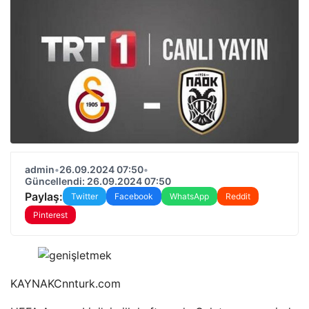
admin
•
26.09.2024 07:50
•
Güncellendi: 26.09.2024 07:50
Paylaş:
Twitter
Facebook
WhatsApp
Reddit
Pinterest
KAYNAK
Cnnturk.com