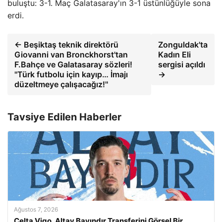
buluştu: 3-1. Maç Galatasaray'ın 3-1 üstünlüğüyle sona
erdi.
← Beşiktaş teknik direktörü
Zonguldak'ta
Giovanni van Bronckhorst'tan
Kadın Eli
F.Bahçe ve Galatasaray sözleri!
sergisi açıldı
''Türk futbolu için kayıp… İmajı
→
düzeltmeye çalışacağız!''
Tavsiye Edilen Haberler
Ağustos 7, 2026
Celta Vigo, Altay Bayındır Transferini Görsel Bir