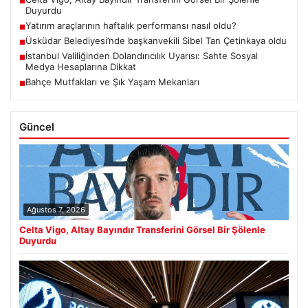
■
Duyurdu
Yatırım araçlarının haftalık performansı nasıl oldu?
■
Üsküdar Belediyesi’nde başkanvekili Sibel Tan Çetinkaya oldu
■
İstanbul Valiliğinden Dolandırıcılık Uyarısı: Sahte Sosyal
■
Medya Hesaplarına Dikkat
Bahçe Mutfakları ve Şık Yaşam Mekanları
■
Güncel
Ağustos 7, 2026
Celta Vigo, Altay Bayındır Transferini Görsel Bir Şölenle
Duyurdu