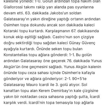
kalesine yöneldi: 1-0. Golün ardından topa hakim olan
Giallorossi takımı rakip yarı alanda pas oyunlarına
devam etti. 63. dakikada Jakobs'un soldan
Galatasaray'ın yakın direğine yaptığı ortanın ardından
Osimhen topa dokundu ancak son dakikada kaleci
Kotarski topu kurtardı. Karşılaşmanın 67. dakikasında
konuk ekip eşitliği sağladı. Castro'nun son çizgiye
doğru sektirdiği topu sağdan kaleci Günay Güvenç
ayağıyla kurtardı. Önünde seken topu bulan
Konstantelias topu ağlara gönderdi: 1-1. Bu golün
ardından Galatasaray öne geçerek 76. dakikada Yunus
Akgün'ün öne geçmesini sağladı. Yunus Akgün kalenin
önünde topu ceza sahası içinde Osimhen'e kafayla
gönderiyor ve ağlara gönderiyor: 2-1. 90+5'te
Galatasaray Mauro Icardi ile 3. golü atıyor. Sol
kanattan topu alan Kerem Demirbay'ın kale çizgisine
yakın bir noktadan ceza sahasına yaptığı şutta, İcardi
karşılık verdi. Icardi'nin topa temasıyla top ağlarla