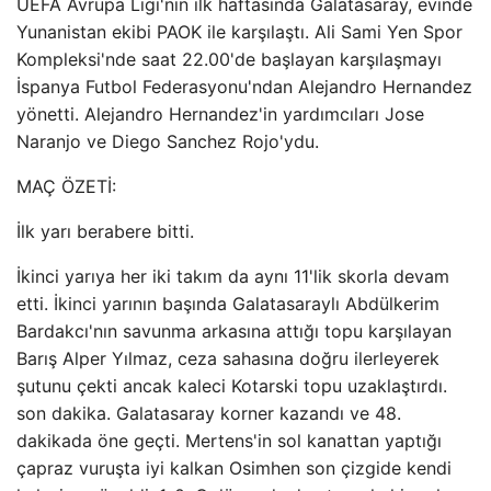
UEFA Avrupa Ligi'nin ilk haftasında Galatasaray, evinde
Yunanistan ekibi PAOK ile karşılaştı. Ali Sami Yen Spor
Kompleksi'nde saat 22.00'de başlayan karşılaşmayı
İspanya Futbol Federasyonu'ndan Alejandro Hernandez
yönetti. Alejandro Hernandez'in yardımcıları Jose
Naranjo ve Diego Sanchez Rojo'ydu.
MAÇ ÖZETİ:
İlk yarı berabere bitti.
İkinci yarıya her iki takım da aynı 11'lik skorla devam
etti. İkinci yarının başında Galatasaraylı Abdülkerim
Bardakcı'nın savunma arkasına attığı topu karşılayan
Barış Alper Yılmaz, ceza sahasına doğru ilerleyerek
şutunu çekti ancak kaleci Kotarski topu uzaklaştırdı.
son dakika. Galatasaray korner kazandı ve 48.
dakikada öne geçti. Mertens'in sol kanattan yaptığı
çapraz vuruşta iyi kalkan Osimhen son çizgide kendi