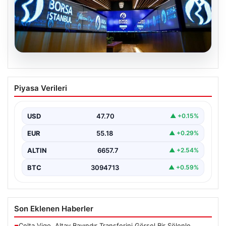
06.08.2026
Yatırım araçlarının haftalık performansı
Piyasa Verileri
nasıl oldu?
USD
47.70
▲ +0.15%
EUR
55.18
▲ +0.29%
ALTIN
6657.7
▲ +2.54%
BTC
3094713
▲ +0.59%
Son Eklenen Haberler
Celta Vigo, Altay Bayındır Transferini Görsel Bir Şölenle