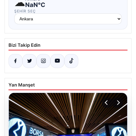
☁
NaN°C
ŞEHIR SEÇ
Bizi Takip Edin
Yan Manşet