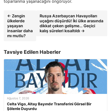
toparlanma yaşanacağını öngörüyor.
← Zengin
Rusya Azerbaycan Havayolları
ülkelerde
uçağını düşürdü! İki ülke arasında
yaşayan
dikkat çeken gelişme… Geçici
insanlar daha
kalış süreleri kısaltıldı →
mı mutlu?
Tavsiye Edilen Haberler
Ağustos 7, 2026
Celta Vigo, Altay Bayındır Transferini Görsel Bir
Şölenle Duyurdu