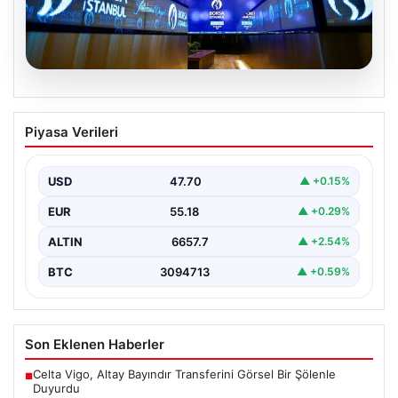
06.08.2026
Yatırım araçlarının haftalık performansı
Piyasa Verileri
nasıl oldu?
USD
47.70
▲ +0.15%
EUR
55.18
▲ +0.29%
ALTIN
6657.7
▲ +2.54%
BTC
3094713
▲ +0.59%
Son Eklenen Haberler
Celta Vigo, Altay Bayındır Transferini Görsel Bir Şölenle
■
Duyurdu