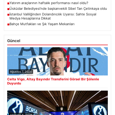
Yatırım araçlarının haftalık performansı nasıl oldu?
■
Üsküdar Belediyesi’nde başkanvekili Sibel Tan Çetinkaya oldu
■
İstanbul Valiliğinden Dolandırıcılık Uyarısı: Sahte Sosyal
■
Medya Hesaplarına Dikkat
Bahçe Mutfakları ve Şık Yaşam Mekanları
■
Güncel
Ağustos 7, 2026
Celta Vigo, Altay Bayındır Transferini Görsel Bir Şölenle
Duyurdu
Ağustos 6, 2026