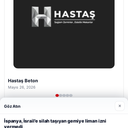
Enes Kaplan Avukatlık Bürosu
Nisan 28, 2026
×
Göz Atın
Web sitemizi nasıl kullandığınızı daha iyi anlayabilmek,
deneyiminizi kişiselleştirmek ve geliştirmek amacıyla çerezler
İspanya, İsrail'e silah taşıyan gemiye liman izni
kullanıyoruz.
Çerez Politikamız
vermedi