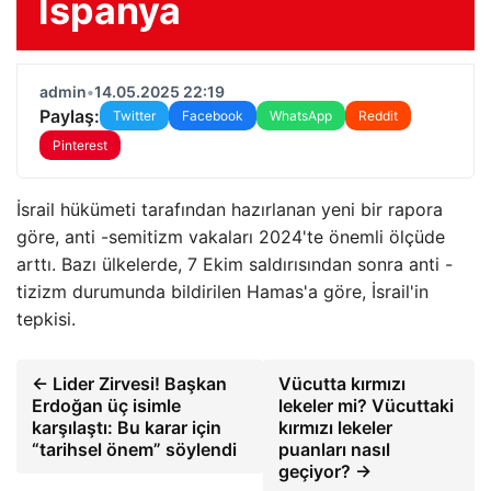
İspanya
admin
•
14.05.2025 22:19
Paylaş:
Twitter
Facebook
WhatsApp
Reddit
Pinterest
İsrail hükümeti tarafından hazırlanan yeni bir rapora
göre, anti -semitizm vakaları 2024'te önemli ölçüde
arttı. Bazı ülkelerde, 7 Ekim saldırısından sonra anti -
tizizm durumunda bildirilen Hamas'a göre, İsrail'in
tepkisi.
← Lider Zirvesi! Başkan
Vücutta kırmızı
Erdoğan üç isimle
lekeler mi? Vücuttaki
karşılaştı: Bu karar için
kırmızı lekeler
“tarihsel önem” söylendi
puanları nasıl
geçiyor? →