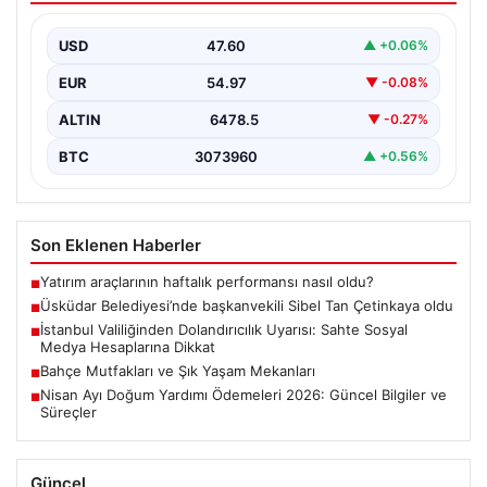
{“title”: “Üsküdar Belediyesi’nde Yeni Başkanvekili Sibel
Tan Çetinkaya Seçildi”, “content”: “ Üsküdar
USD
47.60
▲ +0.06%
Belediyesi’nde önemli…
EUR
54.97
▼ -0.08%
ALTIN
6478.5
▼ -0.27%
BTC
3073960
▲ +0.56%
Son Eklenen Haberler
Yatırım araçlarının haftalık performansı nasıl oldu?
■
Üsküdar Belediyesi’nde başkanvekili Sibel Tan Çetinkaya oldu
■
İstanbul Valiliğinden Dolandırıcılık Uyarısı: Sahte Sosyal
■
Medya Hesaplarına Dikkat
Bahçe Mutfakları ve Şık Yaşam Mekanları
■
Nisan Ayı Doğum Yardımı Ödemeleri 2026: Güncel Bilgiler ve
■
Süreçler
Güncel