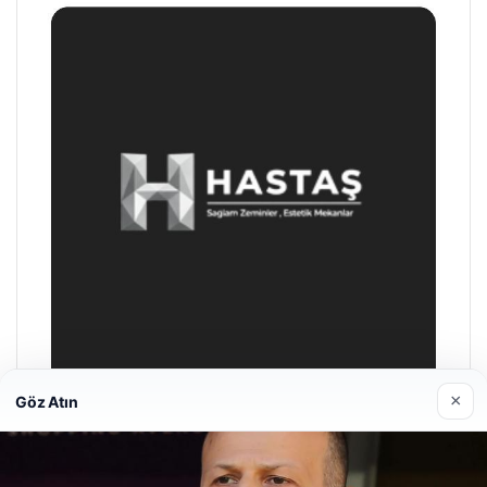
×
Göz Atın
Enes Kaplan Avukatlık Bürosu
Nisan 28, 2026