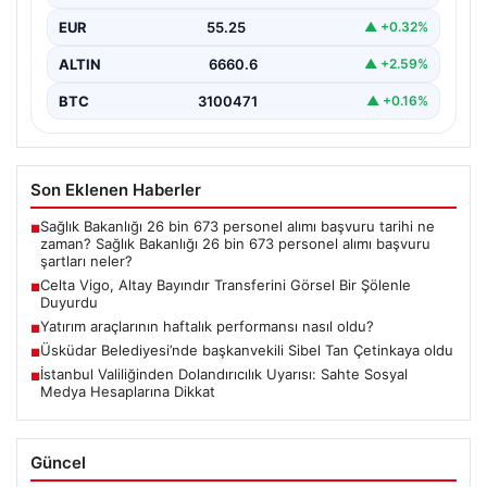
Takım, altyapısından…
EUR
55.25
▲ +0.32%
ALTIN
6660.6
▲ +2.59%
BTC
3100471
▲ +0.16%
Son Eklenen Haberler
Sağlık Bakanlığı 26 bin 673 personel alımı başvuru tarihi ne
■
zaman? Sağlık Bakanlığı 26 bin 673 personel alımı başvuru
şartları neler?
Celta Vigo, Altay Bayındır Transferini Görsel Bir Şölenle
■
Duyurdu
Yatırım araçlarının haftalık performansı nasıl oldu?
■
Üsküdar Belediyesi’nde başkanvekili Sibel Tan Çetinkaya oldu
■
İstanbul Valiliğinden Dolandırıcılık Uyarısı: Sahte Sosyal
■
Medya Hesaplarına Dikkat
Güncel