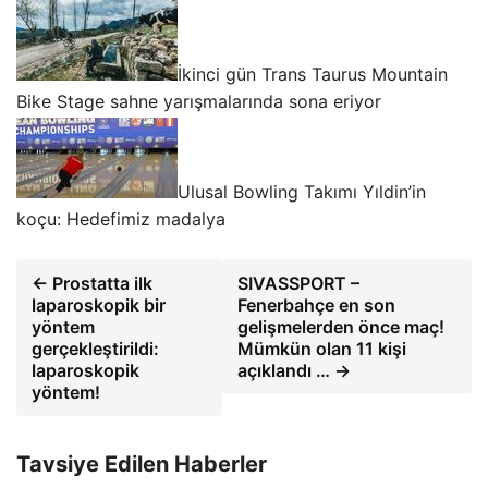
İkinci gün Trans Taurus Mountain
Bike Stage sahne yarışmalarında sona eriyor
Ulusal Bowling Takımı Yıldin’in
koçu: Hedefimiz madalya
← Prostatta ilk
SIVASSPORT –
laparoskopik bir
Fenerbahçe en son
yöntem
gelişmelerden önce maç!
gerçekleştirildi:
Mümkün olan 11 kişi
laparoskopik
açıklandı … →
yöntem!
Tavsiye Edilen Haberler