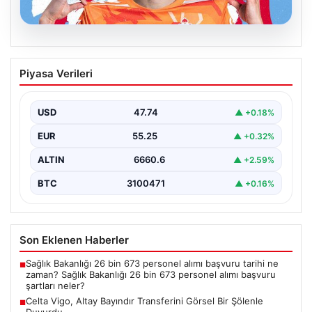
07.08.2026
Celta Vigo, Altay Bayındır Transferini
Piyasa Verileri
Görsel Bir Şölenle Duyurdu
İspanyol futbolunun köklü ekiplerinden Celta Vigo,
merakla beklenen transferini resmi olarak duyurdu.
USD
47.74
▲ +0.18%
Takım, altyapısından…
EUR
55.25
▲ +0.32%
ALTIN
6660.6
▲ +2.59%
BTC
3100471
▲ +0.16%
Son Eklenen Haberler
Sağlık Bakanlığı 26 bin 673 personel alımı başvuru tarihi ne
■
zaman? Sağlık Bakanlığı 26 bin 673 personel alımı başvuru
şartları neler?
Celta Vigo, Altay Bayındır Transferini Görsel Bir Şölenle
■