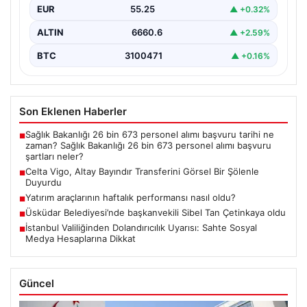
EUR
55.25
▲ +0.32%
ALTIN
6660.6
▲ +2.59%
BTC
3100471
▲ +0.16%
Son Eklenen Haberler
Sağlık Bakanlığı 26 bin 673 personel alımı başvuru tarihi ne
■
zaman? Sağlık Bakanlığı 26 bin 673 personel alımı başvuru
şartları neler?
Celta Vigo, Altay Bayındır Transferini Görsel Bir Şölenle
■
Duyurdu
Yatırım araçlarının haftalık performansı nasıl oldu?
■
Üsküdar Belediyesi’nde başkanvekili Sibel Tan Çetinkaya oldu
■
İstanbul Valiliğinden Dolandırıcılık Uyarısı: Sahte Sosyal
■
Medya Hesaplarına Dikkat
Güncel