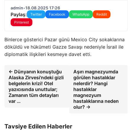
admin
•
18.08.2025 17:26
Paylaş:
Twitter
Facebook
WhatsApp
Reddit
Pinterest
Binlerce gösterici Pazar günü Mexico City sokaklarına
döküldü ve hükümeti Gazze Savaşı nedeniyle İsrail ile
diplomatik ilişkileri kesmeye davet etti.
← Dünyanın konuştuğu
Aşırı magnezyumda
Alaska Zirvesi'ndeki gizli
görülen hastalıklar
belgelerin krizi! Otel
nelerdir? Hangi
yazıcısında unuttular;
hastalıklar
Zamanın tüm detayları
magnezyum
var …
hastalıklarına neden
olur? →
Tavsiye Edilen Haberler