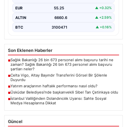
Takım, altyapısından…
EUR
55.25
▲ +0.32%
ALTIN
6660.6
▲ +2.59%
BTC
3100471
▲ +0.16%
Son Eklenen Haberler
Sağlık Bakanlığı 26 bin 673 personel alımı başvuru tarihi ne
■
zaman? Sağlık Bakanlığı 26 bin 673 personel alımı başvuru
şartları neler?
Celta Vigo, Altay Bayındır Transferini Görsel Bir Şölenle
■
Duyurdu
Yatırım araçlarının haftalık performansı nasıl oldu?
■
Üsküdar Belediyesi’nde başkanvekili Sibel Tan Çetinkaya oldu
■
İstanbul Valiliğinden Dolandırıcılık Uyarısı: Sahte Sosyal
■
Medya Hesaplarına Dikkat
Güncel