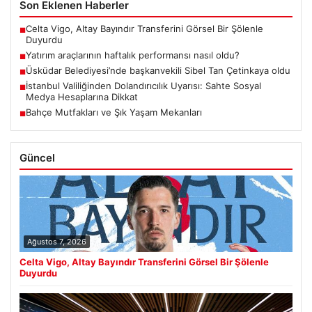
Son Eklenen Haberler
Celta Vigo, Altay Bayındır Transferini Görsel Bir Şölenle
■
Duyurdu
Yatırım araçlarının haftalık performansı nasıl oldu?
■
Üsküdar Belediyesi’nde başkanvekili Sibel Tan Çetinkaya oldu
■
İstanbul Valiliğinden Dolandırıcılık Uyarısı: Sahte Sosyal
■
Medya Hesaplarına Dikkat
Bahçe Mutfakları ve Şık Yaşam Mekanları
■
Güncel
Ağustos 7, 2026
Celta Vigo, Altay Bayındır Transferini Görsel Bir Şölenle
Duyurdu