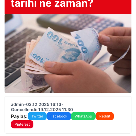
tarihi ne zaman?
admin
•
03.12.2025 16:13
•
Güncellendi: 19.12.2025 11:30
Paylaş:
Twitter
Facebook
WhatsApp
Reddit
Pinterest