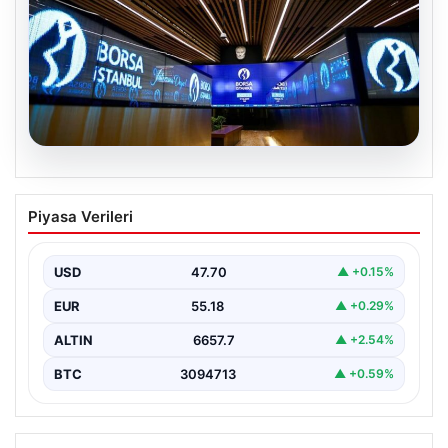
06.08.2026
Yatırım araçlarının haftalık performansı
Piyasa Verileri
nasıl oldu?
USD
47.70
▲ +0.15%
EUR
55.18
▲ +0.29%
ALTIN
6657.7
▲ +2.54%
BTC
3094713
▲ +0.59%