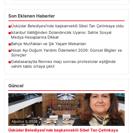
Son Eklenen Haberler
Üsküdar Belediyesi’nde başkanvekili Sibel Tan Çetinkaya oldu
■
İstanbul Valiliğinden Dolandırıcılık Uyarısı: Sahte Sosyal
■
Medya Hesaplarına Dikkat
Bahçe Mutfakları ve Şık Yaşam Mekanları
■
Nisan Ayı Doğum Yardımı Ödemeleri 2026: Güncel Bilgiler ve
■
Süreçler
Galatasaray’da Rennes maçı sonrası protestolar eşliğinde
■
vahim tablo ortaya çıktı!
Güncel
Ağustos 5, 2026
Üsküdar Belediyesi’nde başkanvekili Sibel Tan Çetinkaya