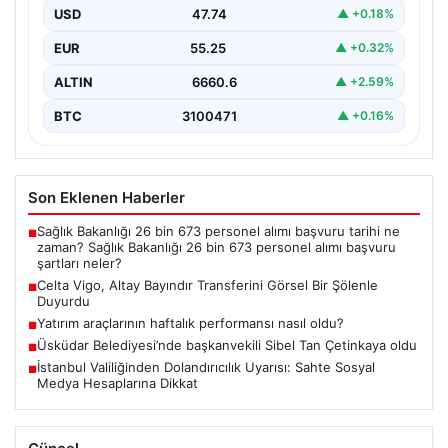
merakla beklenen transferini resmi olarak duyurdu.
USD
47.74
▲ +0.18%
Takım, altyapısından…
EUR
55.25
▲ +0.32%
ALTIN
6660.6
▲ +2.59%
BTC
3100471
▲ +0.16%
Son Eklenen Haberler
Sağlık Bakanlığı 26 bin 673 personel alımı başvuru tarihi ne
■
zaman? Sağlık Bakanlığı 26 bin 673 personel alımı başvuru
şartları neler?
Celta Vigo, Altay Bayındır Transferini Görsel Bir Şölenle
■
Duyurdu
Yatırım araçlarının haftalık performansı nasıl oldu?
■
Üsküdar Belediyesi’nde başkanvekili Sibel Tan Çetinkaya oldu
■
İstanbul Valiliğinden Dolandırıcılık Uyarısı: Sahte Sosyal
■
Medya Hesaplarına Dikkat