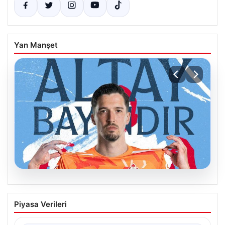
Yan Manşet
07.08.2026
Celta Vigo, Altay Bayındır Transferini
Piyasa Verileri
Görsel Bir Şölenle Duyurdu
İspanyol futbolunun köklü ekiplerinden Celta Vigo,