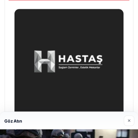
×
Göz Atın
Enes Kaplan Avukatlık Bürosu
Nisan 28, 2026