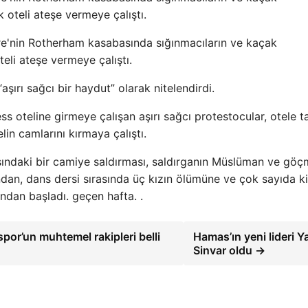
 oteli ateşe vermeye çalıştı.
re'nin Rotherham kasabasında sığınmacıların ve kaçak
eli ateşe vermeye çalıştı.
“aşırı sağcı bir haydut” olarak nitelendirdi.
s oteline girmeye çalışan aşırı sağcı protestocular, otele ta
lin camlarını kırmaya çalıştı.
asındaki bir camiye saldırması, saldırganın Müslüman ve gö
dan, dans dersi sırasında üç kızın ölümüne ve çok sayıda ki
ından başladı. geçen hafta. .
or’un muhtemel rakipleri belli
Hamas’ın yeni lideri 
Sinvar oldu →