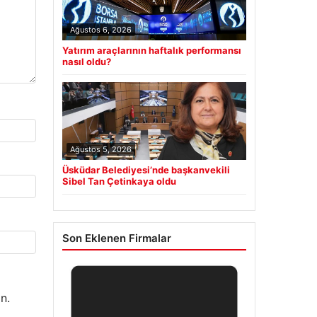
Ağustos 6, 2026
Yatırım araçlarının haftalık performansı
nasıl oldu?
Ağustos 5, 2026
Üsküdar Belediyesi’nde başkanvekili
Sibel Tan Çetinkaya oldu
Son Eklenen Firmalar
n.