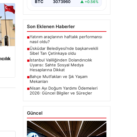
BTC
3073960
▲ +0.56%
Son Eklenen Haberler
Yatırım araçlarının haftalık performansı
■
nasıl oldu?
Üsküdar Belediyesi’nde başkanvekili
■
Sibel Tan Çetinkaya oldu
ıcılık
İstanbul Valiliğinden Dolandırıcılık
■
Uyarısı: Sahte Sosyal Medya
Hesaplarına Dikkat
Bahçe Mutfakları ve Şık Yaşam
■
Mekanları
Nisan Ayı Doğum Yardımı Ödemeleri
■
2026: Güncel Bilgiler ve Süreçler
Güncel