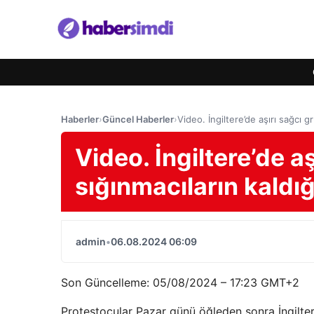
Haberler
›
Güncel Haberler
›
Video. İngiltere’de aşırı sağcı gr
Video. İngiltere’de a
sığınmacıların kaldığ
admin
•
06.08.2024 06:09
Son Güncelleme:
05/08/2024 – 17:23 GMT+2
Protestocular Pazar günü öğleden sonra İngilte