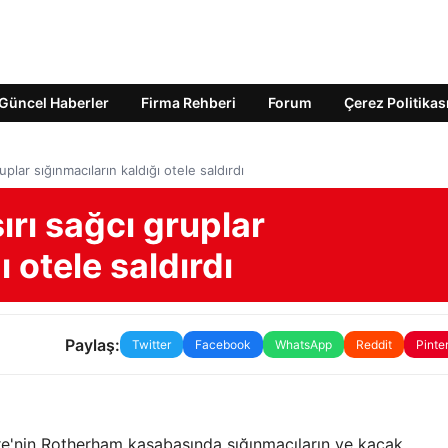
Güncel Haberler
Firma Rehberi
Forum
Çerez Politikas
uplar sığınmacıların kaldığı otele saldırdı
şırı sağcı gruplar
ı otele saldırdı
Paylaş:
Twitter
Facebook
WhatsApp
Reddit
Pinte
re'nin Rotherham kasabasında sığınmacıların ve kaçak