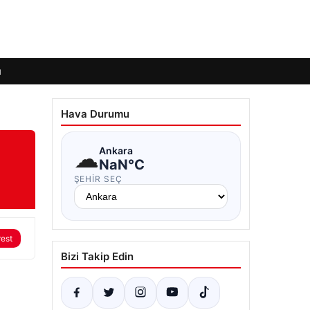
ı
Hava Durumu
☁
Ankara
NaN°C
ŞEHIR SEÇ
rest
Bizi Takip Edin