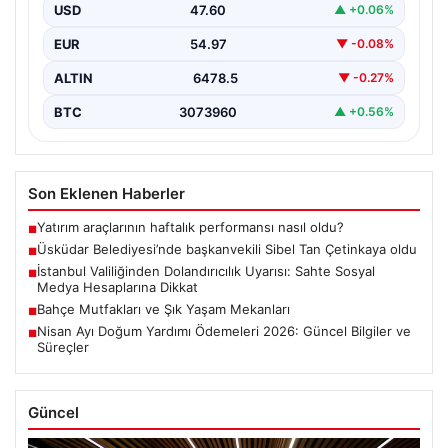
Tan Çetinkaya Seçildi”, “content”: “ Üsküdar
USD
47.60
▲ +0.06%
Belediyesi’nde önemli…
EUR
54.97
▼ -0.08%
ALTIN
6478.5
▼ -0.27%
BTC
3073960
▲ +0.56%
Son Eklenen Haberler
Yatırım araçlarının haftalık performansı nasıl oldu?
■
Üsküdar Belediyesi’nde başkanvekili Sibel Tan Çetinkaya oldu
■
İstanbul Valiliğinden Dolandırıcılık Uyarısı: Sahte Sosyal
■
Medya Hesaplarına Dikkat
Bahçe Mutfakları ve Şık Yaşam Mekanları
■
Nisan Ayı Doğum Yardımı Ödemeleri 2026: Güncel Bilgiler ve
■
Süreçler
Güncel