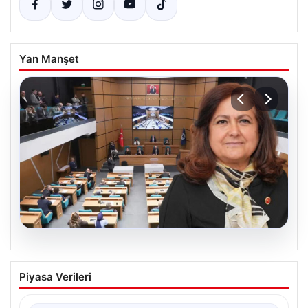
Yan Manşet
05.08.2026
Üsküdar Belediyesi’nde başkanvekili
Piyasa Verileri
Sibel Tan Çetinkaya oldu
{“title”: “Üsküdar Belediyesi’nde Yeni Başkanvekili Sibel