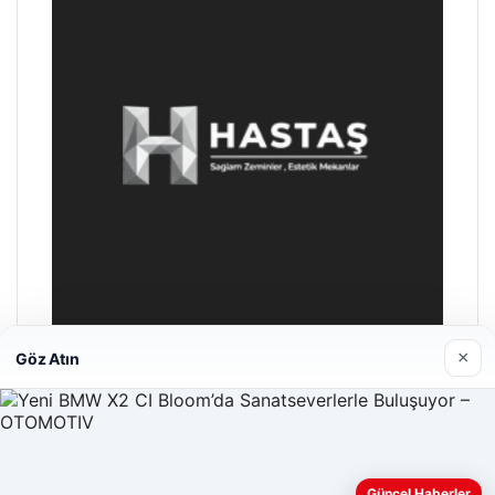
×
Göz Atın
Enes Kaplan Avukatlık Bürosu
Nisan 28, 2026
Güncel Haberler