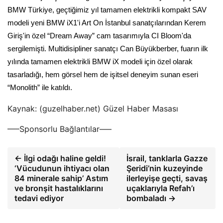
BMW Türkiye, geçtiğimiz yıl tamamen elektrikli kompakt SAV
modeli yeni BMW iX1'i Art On İstanbul sanatçılarından Kerem
Giriş'in özel “Dream Away” cam tasarımıyla CI Bloom'da
sergilemişti. Multidisipliner sanatçı Can Büyükberber, fuarın ilk
yılında tamamen elektrikli BMW iX modeli için özel olarak
tasarladığı, hem görsel hem de işitsel deneyim sunan eseri
“Monolith” ile katıldı.
Kaynak: (guzelhaber.net) Güzel Haber Masası
—–Sponsorlu Bağlantılar—–
← İlgi odağı haline geldi!
İsrail, tanklarla Gazze
‘Vücudunun ihtiyacı olan
Şeridi’nin kuzeyinde
84 minerale sahip’ Astım
ilerleyişe geçti, savaş
ve bronşit hastalıklarını
uçaklarıyla Refah’ı
tedavi ediyor
bombaladı →