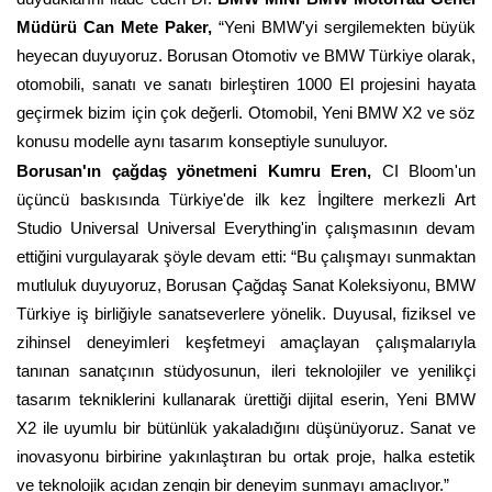
Müdürü Can Mete Paker,
“Yeni BMW'yi sergilemekten büyük
heyecan duyuyoruz. Borusan Otomotiv ve BMW Türkiye olarak,
otomobili, sanatı ve sanatı birleştiren 1000 El projesini hayata
geçirmek bizim için çok değerli. Otomobil, Yeni BMW X2 ve söz
konusu modelle aynı tasarım konseptiyle sunuluyor.
Borusan'ın çağdaş yönetmeni Kumru Eren,
CI Bloom'un
üçüncü baskısında Türkiye'de ilk kez İngiltere merkezli Art
Studio Universal Universal Everything'in çalışmasının devam
ettiğini vurgulayarak şöyle devam etti: “Bu çalışmayı sunmaktan
mutluluk duyuyoruz, Borusan Çağdaş Sanat Koleksiyonu, BMW
Türkiye iş birliğiyle sanatseverlere yönelik. Duyusal, fiziksel ve
zihinsel deneyimleri keşfetmeyi amaçlayan çalışmalarıyla
tanınan sanatçının stüdyosunun, ileri teknolojiler ve yenilikçi
tasarım tekniklerini kullanarak ürettiği dijital eserin, Yeni BMW
X2 ile uyumlu bir bütünlük yakaladığını düşünüyoruz. Sanat ve
inovasyonu birbirine yakınlaştıran bu ortak proje, halka estetik
ve teknolojik açıdan zengin bir deneyim sunmayı amaçlıyor.”