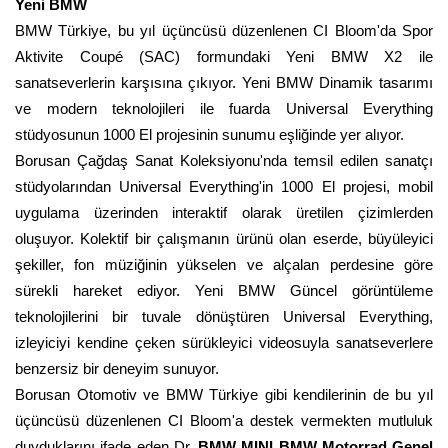
Yeni BMW
BMW Türkiye, bu yıl üçüncüsü düzenlenen CI Bloom'da Spor
Aktivite Coupé (SAC) formundaki Yeni BMW X2 ile
sanatseverlerin karşısına çıkıyor. Yeni BMW
Dinamik tasarımı
ve modern teknolojileri ile fuarda Universal Everything
stüdyosunun 1000 El projesinin sunumu eşliğinde yer alıyor.
Borusan Çağdaş Sanat Koleksiyonu'nda temsil edilen sanatçı
stüdyolarından Universal Everything'in 1000 El projesi, mobil
uygulama üzerinden interaktif olarak üretilen çizimlerden
oluşuyor. Kolektif bir çalışmanın ürünü olan eserde, büyüleyici
şekiller, fon müziğinin yükselen ve alçalan perdesine göre
sürekli hareket ediyor.
Yeni BMW
Güncel görüntüleme
teknolojilerini bir tuvale dönüştüren Universal Everything,
izleyiciyi kendine çeken sürükleyici videosuyla sanatseverlere
benzersiz bir deneyim sunuyor.
Borusan Otomotiv ve BMW Türkiye gibi kendilerinin de bu yıl
üçüncüsü düzenlenen CI Bloom'a destek vermekten mutluluk
duyduklarını ifade eden Dr.
BMW MINI BMW Motorrad Genel