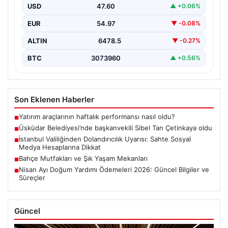
Tan Çetinkaya Seçildi”, “content”: “ Üsküdar
USD
47.60
▲ +0.06%
Belediyesi’nde önemli…
EUR
54.97
▼ -0.08%
ALTIN
6478.5
▼ -0.27%
BTC
3073960
▲ +0.56%
Son Eklenen Haberler
Yatırım araçlarının haftalık performansı nasıl oldu?
■
Üsküdar Belediyesi’nde başkanvekili Sibel Tan Çetinkaya oldu
■
İstanbul Valiliğinden Dolandırıcılık Uyarısı: Sahte Sosyal
■
Medya Hesaplarına Dikkat
Bahçe Mutfakları ve Şık Yaşam Mekanları
■
Nisan Ayı Doğum Yardımı Ödemeleri 2026: Güncel Bilgiler ve
■
Süreçler
Güncel