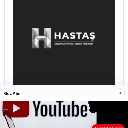
×
Göz Atın
Enes Kaplan Avukatlık Bürosu
Nisan 28, 2026