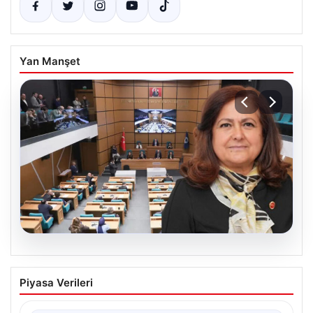
Yan Manşet
05.08.2026
Üsküdar Belediyesi’nde başkanvekili
Piyasa Verileri
Sibel Tan Çetinkaya oldu
{“title”: “Üsküdar Belediyesi’nde Yeni Başkanvekili Sibel