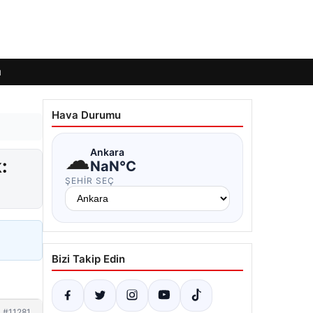
ı
Hava Durumu
☁
Ankara
:
NaN°C
ŞEHIR SEÇ
Bizi Takip Edin
#11281