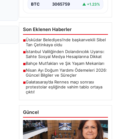
BTC
3065759
▲ +1.23%
Son Eklenen Haberler
Üsküdar Belediyesi’nde başkanvekili Sibel
■
Tan Çetinkaya oldu
İstanbul Valiliğinden Dolandırıcılık Uyarısı:
■
Sahte Sosyal Medya Hesaplarına Dikkat
Bahçe Mutfakları ve Şık Yaşam Mekanları
■
Nisan Ayı Doğum Yardımı Ödemeleri 2026:
■
Güncel Bilgiler ve Süreçler
Galatasaray’da Rennes maçı sonrası
■
protestolar eşliğinde vahim tablo ortaya
çıktı!
Güncel