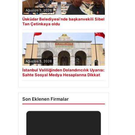
Ağustos 5, 2026
Üsküdar Belediyesi’nde başkanvekili Sibel
Tan Çetinkaya oldu
Ağustos 5, 2026
İstanbul Valiliğinden Dolandırıcılık Uyarısı:
Sahte Sosyal Medya Hesaplarına Dikkat
Son Eklenen Firmalar