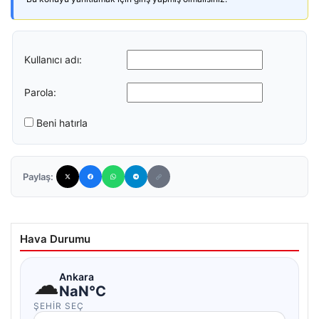
Kullanıcı adı:
Parola:
Beni hatırla
Paylaş:
Hava Durumu
☁
Ankara
NaN°C
ŞEHIR SEÇ