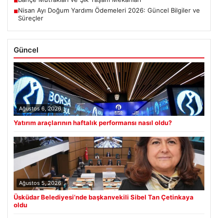
■
Nisan Ayı Doğum Yardımı Ödemeleri 2026: Güncel Bilgiler ve
■
Süreçler
Güncel
Ağustos 6, 2026
Yatırım araçlarının haftalık performansı nasıl oldu?
Ağustos 5, 2026
Üsküdar Belediyesi’nde başkanvekili Sibel Tan Çetinkaya
oldu