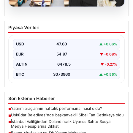
05.08.2026
Üsküdar Belediyesi’nde başkanvekili
Piyasa Verileri
Sibel Tan Çetinkaya oldu
{"title": "Üsküdar Belediyesi'nde Yeni Başkanvekili Sibel
Tan Çetinkaya Seçildi", "content": "Üsküdar
USD
47.60
▲ +0.06%
Belediyesi'nde önemli bir…
EUR
54.97
▼ -0.08%
ALTIN
6478.5
▼ -0.27%
BTC
3073960
▲ +0.56%
Son Eklenen Haberler
Yatırım araçlarının haftalık performansı nasıl oldu?
■
Üsküdar Belediyesi’nde başkanvekili Sibel Tan Çetinkaya oldu
■
İstanbul Valiliğinden Dolandırıcılık Uyarısı: Sahte Sosyal
■
Medya Hesaplarına Dikkat
Bahçe Mutfakları ve Şık Yaşam Mekanları