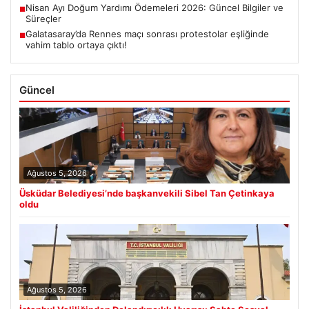
Nisan Ayı Doğum Yardımı Ödemeleri 2026: Güncel Bilgiler ve
■
Süreçler
Galatasaray’da Rennes maçı sonrası protestolar eşliğinde
■
vahim tablo ortaya çıktı!
Güncel
Ağustos 5, 2026
Üsküdar Belediyesi’nde başkanvekili Sibel Tan Çetinkaya
oldu
Ağustos 5, 2026