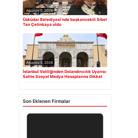
Ağustos 5, 2026
Üsküdar Belediyesi’nde başkanvekili Sibel
Tan Çetinkaya oldu
Ağustos 5, 2026
İstanbul Valiliğinden Dolandırıcılık Uyarısı:
Sahte Sosyal Medya Hesaplarına Dikkat
Son Eklenen Firmalar