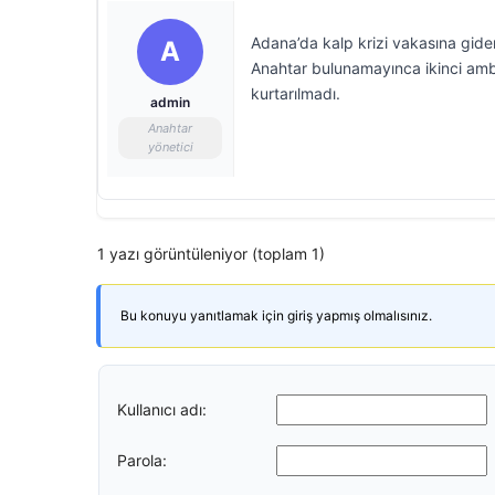
Adana’da kalp krizi vakasına gid
A
Anahtar bulunamayınca ikinci amb
kurtarılmadı.
admin
Anahtar
yönetici
1 yazı görüntüleniyor (toplam 1)
Bu konuyu yanıtlamak için giriş yapmış olmalısınız.
Kullanıcı adı:
Parola: