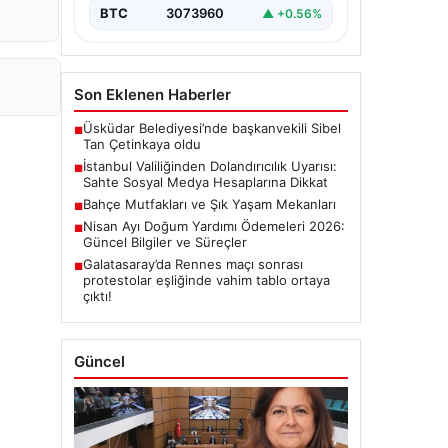
BTC
3073960
▲ +0.56%
Son Eklenen Haberler
Üsküdar Belediyesi’nde başkanvekili Sibel
■
Tan Çetinkaya oldu
İstanbul Valiliğinden Dolandırıcılık Uyarısı:
■
Sahte Sosyal Medya Hesaplarına Dikkat
Bahçe Mutfakları ve Şık Yaşam Mekanları
■
Nisan Ayı Doğum Yardımı Ödemeleri 2026:
■
Güncel Bilgiler ve Süreçler
Galatasaray’da Rennes maçı sonrası
■
protestolar eşliğinde vahim tablo ortaya
çıktı!
Güncel