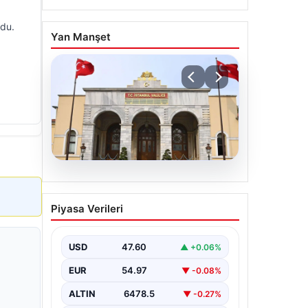
ldu.
Yan Manşet
05.08.2026
İstanbul Valiliğinden
Piyasa Verileri
Dolandırıcılık Uyarısı:
Sahte Sosyal Medya
Hesaplarına Dikkat
USD
47.60
▲ +0.06%
İstanbul Valiliği, vatandaşları ve
EUR
54.97
▼ -0.08%
kamuoyunu bilinçlendirmek amacıyla
önemli bir uyarı yayımladı. Valilikten
ALTIN
6478.5
▼ -0.27%
yapılan açıklamada,…