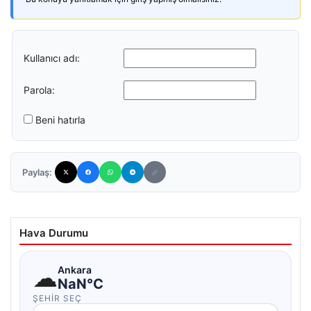
Kullanıcı adı:
Parola:
Beni hatırla
Paylaş:
Hava Durumu
☁
Ankara
NaN°C
ŞEHIR SEÇ