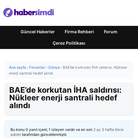
Güncel Haberler
Firma Rehberi
Forum
Çerez Politikası
Ana sayfa
›
Forumlar
›
Dünya
›
BAE’de korkutan İHA saldırısı: Nükleer
enerji santrali hedef alındı
BAE’de korkutan İHA saldırısı:
Nükleer enerji santrali hedef
alındı
Bu konu 0 yanıt içerir, 1 izleyen vardır ve en son
2 ay 3 hafta önce
admin
tarafından güncellenmiştir.