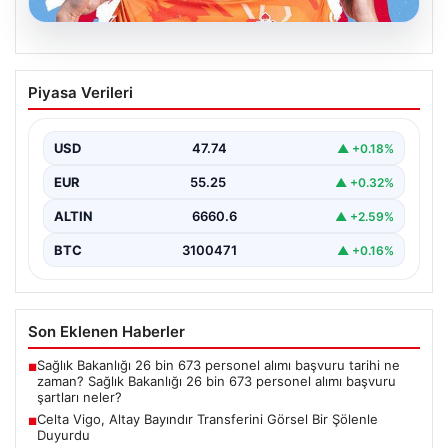
07.08.2026
Celta Vigo, Altay Bayındır Transferini
Piyasa Verileri
Görsel Bir Şölenle Duyurdu
İspanyol futbolunun köklü ekiplerinden Celta Vigo,
merakla beklenen transferini resmi olarak duyurdu.
USD
47.74
▲ +0.18%
Takım, altyapısından…
EUR
55.25
▲ +0.32%
ALTIN
6660.6
▲ +2.59%
BTC
3100471
▲ +0.16%
Son Eklenen Haberler
Sağlık Bakanlığı 26 bin 673 personel alımı başvuru tarihi ne
■
zaman? Sağlık Bakanlığı 26 bin 673 personel alımı başvuru
şartları neler?
Celta Vigo, Altay Bayındır Transferini Görsel Bir Şölenle
■
Duyurdu