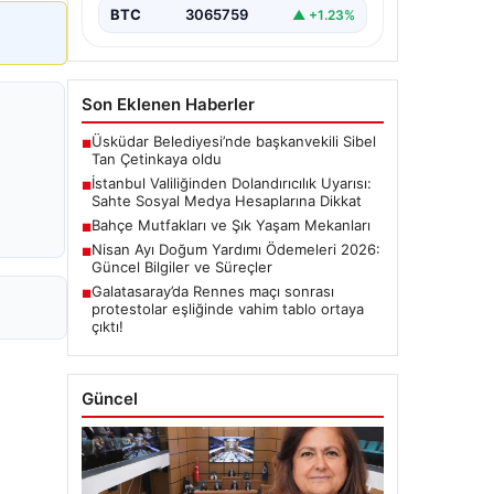
BTC
3065759
▲ +1.23%
Son Eklenen Haberler
Üsküdar Belediyesi’nde başkanvekili Sibel
■
Tan Çetinkaya oldu
İstanbul Valiliğinden Dolandırıcılık Uyarısı:
■
Sahte Sosyal Medya Hesaplarına Dikkat
Bahçe Mutfakları ve Şık Yaşam Mekanları
■
Nisan Ayı Doğum Yardımı Ödemeleri 2026:
■
Güncel Bilgiler ve Süreçler
Galatasaray’da Rennes maçı sonrası
■
protestolar eşliğinde vahim tablo ortaya
çıktı!
Güncel