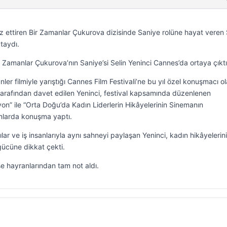
 ettiren Bir Zamanlar Çukurova dizisinde Saniye rolüne hayat veren 
taydı.
Zamanlar Çukurova’nın Saniye’si Selin Yeninci Cannes’da ortaya çıktı
ler filmiyle yarıştığı Cannes Film Festivali’ne bu yıl özel konuşmacı o
tarafından davet edilen Yeninci, festival kapsamında düzenlenen
on” ile “Orta Doğu’da Kadın Liderlerin Hikâyelerinin Sinemanın
umlarda konuşma yaptı.
ar ve iş insanlarıyla aynı sahneyi paylaşan Yeninci, kadın hikâyelerin
ücüne dikkat çekti.
e hayranlarından tam not aldı.