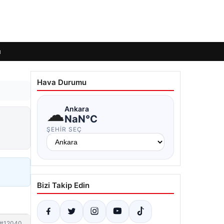
ı
Hava Durumu
☁
Ankara
a
NaN°C
ŞEHIR SEÇ
Bizi Takip Edin
#12040