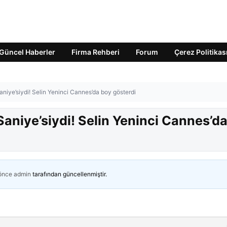
Güncel Haberler
Firma Rehberi
Forum
Çerez Politikas
niye’siydi! Selin Yeninci Cannes’da boy gösterdi
aniye’siydi! Selin Yeninci Cannes’d
 önce
admin
tarafından güncellenmiştir.