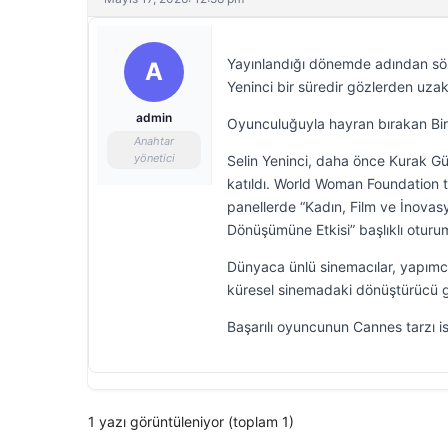
Yayınlandığı dönemde adından söz
A
Yeninci bir süredir gözlerden uzak
admin
Oyunculuğuyla hayran bırakan Bir 
Anahtar
yönetici
Selin Yeninci, daha önce Kurak Gün
katıldı. World Woman Foundation 
panellerde “Kadın, Film ve İnovasy
Dönüşümüne Etkisi” başlıklı otur
Dünyaca ünlü sinemacılar, yapımcıl
küresel sinemadaki dönüştürücü g
Başarılı oyuncunun Cannes tarzı is
1 yazı görüntüleniyor (toplam 1)