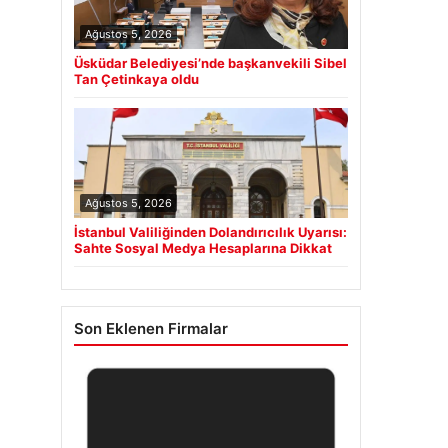
Ağustos 5, 2026
Üsküdar Belediyesi’nde başkanvekili Sibel
Tan Çetinkaya oldu
Ağustos 5, 2026
İstanbul Valiliğinden Dolandırıcılık Uyarısı:
Sahte Sosyal Medya Hesaplarına Dikkat
Son Eklenen Firmalar