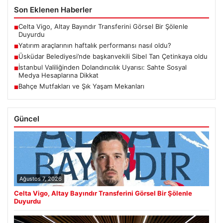
Son Eklenen Haberler
Celta Vigo, Altay Bayındır Transferini Görsel Bir Şölenle
■
Duyurdu
Yatırım araçlarının haftalık performansı nasıl oldu?
■
Üsküdar Belediyesi’nde başkanvekili Sibel Tan Çetinkaya oldu
■
İstanbul Valiliğinden Dolandırıcılık Uyarısı: Sahte Sosyal
■
Medya Hesaplarına Dikkat
Bahçe Mutfakları ve Şık Yaşam Mekanları
■
Güncel
Ağustos 7, 2026
Celta Vigo, Altay Bayındır Transferini Görsel Bir Şölenle
Duyurdu