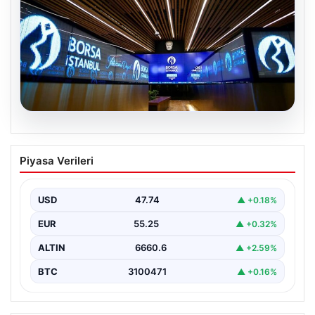
06.08.2026
Yatırım araçlarının haftalık performansı
Piyasa Verileri
nasıl oldu?
USD
47.74
▲ +0.18%
EUR
55.25
▲ +0.32%
ALTIN
6660.6
▲ +2.59%
BTC
3100471
▲ +0.16%