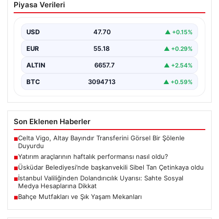
Piyasa Verileri
nasıl oldu?
USD
47.70
▲ +0.15%
EUR
55.18
▲ +0.29%
ALTIN
6657.7
▲ +2.54%
BTC
3094713
▲ +0.59%
Son Eklenen Haberler
Celta Vigo, Altay Bayındır Transferini Görsel Bir Şölenle
■
Duyurdu
Yatırım araçlarının haftalık performansı nasıl oldu?
■
Üsküdar Belediyesi’nde başkanvekili Sibel Tan Çetinkaya oldu
■
İstanbul Valiliğinden Dolandırıcılık Uyarısı: Sahte Sosyal
■
Medya Hesaplarına Dikkat
Bahçe Mutfakları ve Şık Yaşam Mekanları
■