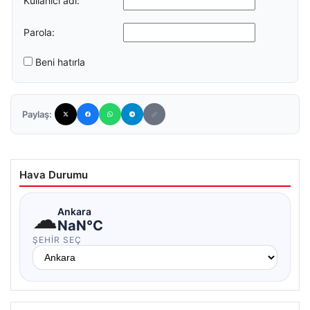
Kullanıcı adı:
Parola:
Beni hatırla
Paylaş:
Hava Durumu
☁
Ankara
NaN°C
ŞEHIR SEÇ