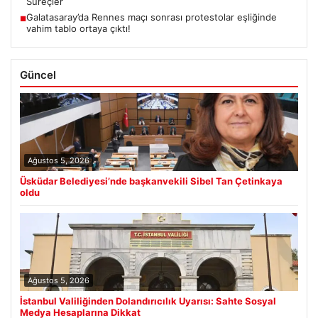
Süreçler
Galatasaray’da Rennes maçı sonrası protestolar eşliğinde
■
vahim tablo ortaya çıktı!
Güncel
Ağustos 5, 2026
Üsküdar Belediyesi’nde başkanvekili Sibel Tan Çetinkaya
oldu
Ağustos 5, 2026
İstanbul Valiliğinden Dolandırıcılık Uyarısı: Sahte Sosyal
Medya Hesaplarına Dikkat