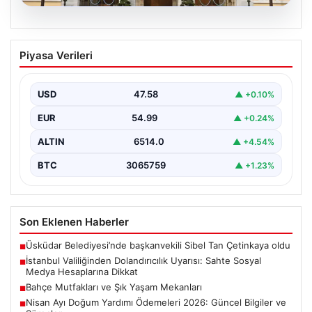
05.08.2026
İstanbul Valiliğinden Dolandırıcılık
Piyasa Verileri
Uyarısı: Sahte Sosyal Medya
Hesaplarına Dikkat
USD
47.58
▲ +0.10%
İstanbul Valiliği, vatandaşları ve kamuoyunu
bilinçlendirmek amacıyla önemli bir uyarı yayımladı.
EUR
54.99
▲ +0.24%
Valilikten yapılan açıklamada,…
ALTIN
6514.0
▲ +4.54%
BTC
3065759
▲ +1.23%
Son Eklenen Haberler
Üsküdar Belediyesi’nde başkanvekili Sibel Tan Çetinkaya oldu
■
İstanbul Valiliğinden Dolandırıcılık Uyarısı: Sahte Sosyal
■
Medya Hesaplarına Dikkat
Bahçe Mutfakları ve Şık Yaşam Mekanları
■
Nisan Ayı Doğum Yardımı Ödemeleri 2026: Güncel Bilgiler ve
■