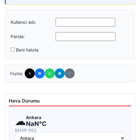
Kullanıcı adı:
Parola:
Beni hatırla
Paylaş:
Hava Durumu
☁
Ankara
NaN°C
ŞEHIR SEÇ