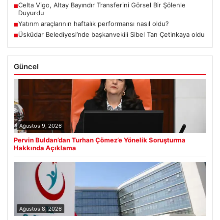
Celta Vigo, Altay Bayındır Transferini Görsel Bir Şölenle
■
Duyurdu
Yatırım araçlarının haftalık performansı nasıl oldu?
■
Üsküdar Belediyesi’nde başkanvekili Sibel Tan Çetinkaya oldu
■
Güncel
Ağustos 9, 2026
Pervin Buldan’dan Turhan Çömez’e Yönelik Soruşturma
Hakkında Açıklama
Ağustos 8, 2026