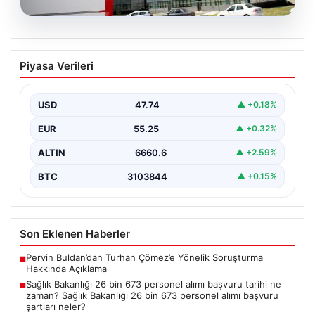
08.08.2026
Sağlık Bakanlığı 26 bin 673 personel
Piyasa Verileri
alımı başvuru tarihi ne zaman? Sağlık
Bakanlığı 26 bin 673 personel alımı
başvuru şartları neler?
USD
47.74
▲ +0.18%
EUR
55.25
▲ +0.32%
ALTIN
6660.6
▲ +2.59%
BTC
3103844
▲ +0.15%
Son Eklenen Haberler
Pervin Buldan’dan Turhan Çömez’e Yönelik Soruşturma
■
Hakkında Açıklama
Sağlık Bakanlığı 26 bin 673 personel alımı başvuru tarihi ne
■
zaman? Sağlık Bakanlığı 26 bin 673 personel alımı başvuru
şartları neler?