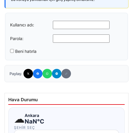
Kullanıcı adı:
Parola:
Beni hatırla
Paylaş:
Hava Durumu
☁
Ankara
NaN°C
ŞEHIR SEÇ