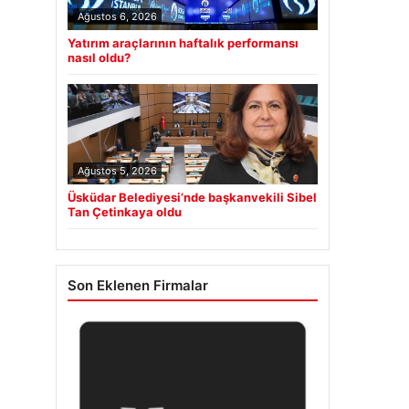
Ağustos 6, 2026
Yatırım araçlarının haftalık performansı
nasıl oldu?
Ağustos 5, 2026
Üsküdar Belediyesi’nde başkanvekili Sibel
Tan Çetinkaya oldu
Son Eklenen Firmalar