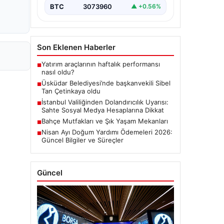
BTC
3073960
▲ +0.56%
Son Eklenen Haberler
Yatırım araçlarının haftalık performansı
■
nasıl oldu?
Üsküdar Belediyesi’nde başkanvekili Sibel
■
Tan Çetinkaya oldu
İstanbul Valiliğinden Dolandırıcılık Uyarısı:
■
Sahte Sosyal Medya Hesaplarına Dikkat
Bahçe Mutfakları ve Şık Yaşam Mekanları
■
Nisan Ayı Doğum Yardımı Ödemeleri 2026:
■
Güncel Bilgiler ve Süreçler
Güncel