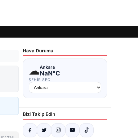
ı
Hava Durumu
☁
Ankara
NaN°C
ŞEHIR SEÇ
Bizi Takip Edin
#11326