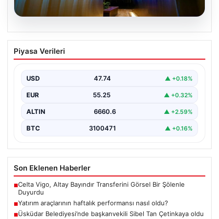
06.08.2026
Yatırım araçlarının haftalık performansı
Piyasa Verileri
nasıl oldu?
USD
47.74
▲ +0.18%
EUR
55.25
▲ +0.32%
ALTIN
6660.6
▲ +2.59%
BTC
3100471
▲ +0.16%
Son Eklenen Haberler
Celta Vigo, Altay Bayındır Transferini Görsel Bir Şölenle
■
Duyurdu
Yatırım araçlarının haftalık performansı nasıl oldu?
■
Üsküdar Belediyesi’nde başkanvekili Sibel Tan Çetinkaya oldu
■