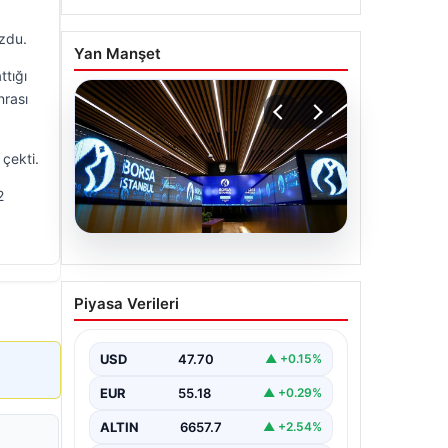
ozdu.
Yan Manşet
ttığı
nrası
çekti.
2
06.08.2026
Yatırım araçlarının haftalık
Piyasa Verileri
performansı nasıl oldu?
USD
47.70
▲ +0.15%
EUR
55.18
▲ +0.29%
ALTIN
6657.7
▲ +2.54%