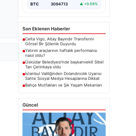
BTC
3094713
▲ +0.59%
Son Eklenen Haberler
Celta Vigo, Altay Bayındır Transferini
■
Görsel Bir Şölenle Duyurdu
Yatırım araçlarının haftalık performansı
■
nasıl oldu?
Üsküdar Belediyesi’nde başkanvekili Sibel
■
Tan Çetinkaya oldu
İstanbul Valiliğinden Dolandırıcılık Uyarısı:
■
Sahte Sosyal Medya Hesaplarına Dikkat
Bahçe Mutfakları ve Şık Yaşam Mekanları
■
Güncel