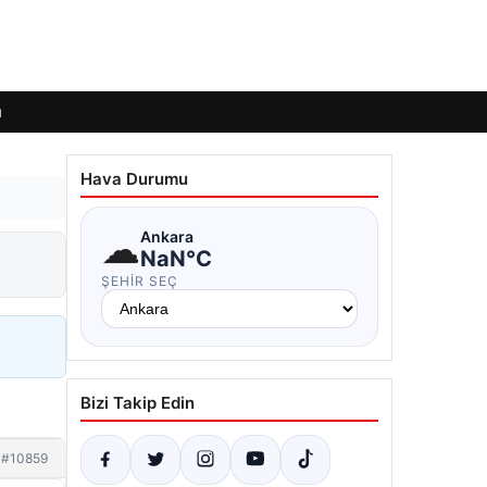
ı
Hava Durumu
☁
Ankara
NaN°C
ŞEHIR SEÇ
Bizi Takip Edin
#10859