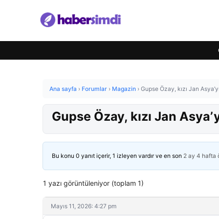
Ana sayfa
›
Forumlar
›
Magazin
›
Gupse Özay, kızı Jan Asya’yı 
Gupse Özay, kızı Jan Asya’yı
Bu konu 0 yanıt içerir, 1 izleyen vardır ve en son
2 ay 4 hafta
1 yazı görüntüleniyor (toplam 1)
Mayıs 11, 2026: 4:27 pm