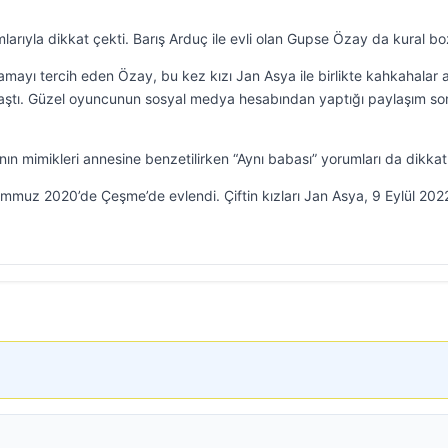
larıyla dikkat çekti. Barış Arduç ile evli olan Gupse Özay da kural b
mayı tercih eden Özay, bu kez kızı Jan Asya ile birlikte kahkahalar a
ylaştı. Güzel oyuncunun sosyal medya hesabından yaptığı paylaşım so
 mimikleri annesine benzetilirken “Aynı babası” yorumları da dikkat 
muz 2020’de Çeşme’de evlendi. Çiftin kızları Jan Asya, 9 Eylül 202