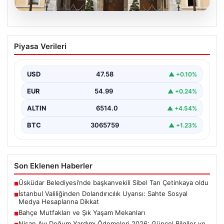
05.08.2026
İstanbul Valiliğinden Dolandırıcılık
Piyasa Verileri
Uyarısı: Sahte Sosyal Medya
Hesaplarına Dikkat
USD
47.58
▲ +0.10%
İstanbul Valiliği, vatandaşları ve kamuoyunu
bilinçlendirmek amacıyla önemli bir uyarı yayımladı.
EUR
54.99
▲ +0.24%
Valilikten yapılan açıklamada,…
ALTIN
6514.0
▲ +4.54%
BTC
3065759
▲ +1.23%
Son Eklenen Haberler
Üsküdar Belediyesi’nde başkanvekili Sibel Tan Çetinkaya oldu
■
İstanbul Valiliğinden Dolandırıcılık Uyarısı: Sahte Sosyal
■
Medya Hesaplarına Dikkat
Bahçe Mutfakları ve Şık Yaşam Mekanları
■
Nisan Ayı Doğum Yardımı Ödemeleri 2026: Güncel Bilgiler ve