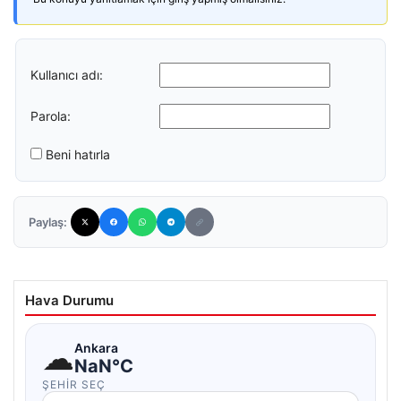
Kullanıcı adı:
Parola:
Beni hatırla
Paylaş:
Hava Durumu
☁
Ankara
NaN°C
ŞEHIR SEÇ