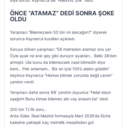
diye sordu. Kaynarca ise “Hakkınız yok” dedi.
ÖNCE “ATAMAZ” DEDİ SONRA ŞOKE
OLDU
Yarışmacı “Bilemezsem 50 bin mi alacağım?” diyerek
sorunca Kaynarca kuralları açıkladı.
Soruya dönen yarışmacı “58 metreden atamaz onu ya!
Öyle ayak ne arar şey gibi duruyor ayakları… Belki 38’den
atmıştır. Ula bunu da bilemezsek nasıl bilmedin diye
beni… Pek anlamam… Biz en iyisi 100’ü alalım gidelim”
deyince Kaynarca “Herkes bilmek zorunda değil canım”
yanıtını verdi.
Yarışmacı daha sonra ’68’ yanıtını duyunca “Helal olsun
uşağım! Bunu kimse bilemez abi vay anasını be” dedi.
200 bin TL’lik soru…
Arda Güler, Real Madrid formasıyla Mart 2026’da Elche
kalesine yaklaşık kaç metrelik mesafeden gol