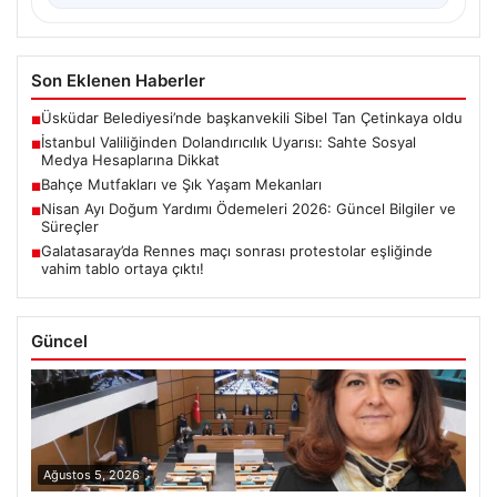
Son Eklenen Haberler
Üsküdar Belediyesi’nde başkanvekili Sibel Tan Çetinkaya oldu
■
İstanbul Valiliğinden Dolandırıcılık Uyarısı: Sahte Sosyal
■
Medya Hesaplarına Dikkat
Bahçe Mutfakları ve Şık Yaşam Mekanları
■
Nisan Ayı Doğum Yardımı Ödemeleri 2026: Güncel Bilgiler ve
■
Süreçler
Galatasaray’da Rennes maçı sonrası protestolar eşliğinde
■
vahim tablo ortaya çıktı!
Güncel
Ağustos 5, 2026