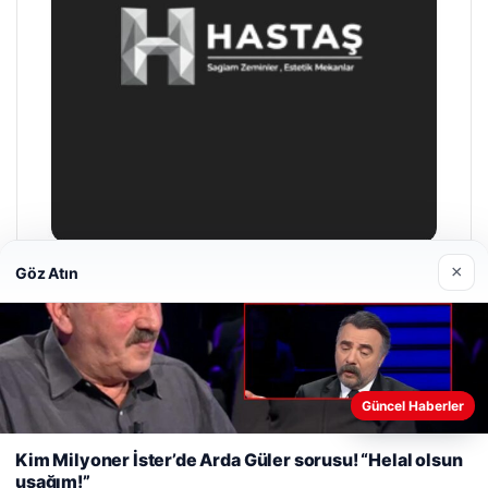
×
Göz Atın
Enes Kaplan Avukatlık Bürosu
Nisan 28, 2026
Web sitemizi nasıl kullandığınızı daha iyi anlayabilmek,
Güncel Haberler
deneyiminizi kişiselleştirmek ve geliştirmek amacıyla çerezler
kullanıyoruz.
Çerez Politikamız
Kim Milyoner İster’de Arda Güler sorusu! “Helal olsun
uşağım!”
Reddet
Kabul Et