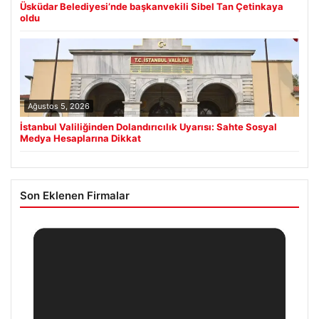
Üsküdar Belediyesi’nde başkanvekili Sibel Tan Çetinkaya
oldu
Ağustos 5, 2026
İstanbul Valiliğinden Dolandırıcılık Uyarısı: Sahte Sosyal
Medya Hesaplarına Dikkat
Son Eklenen Firmalar