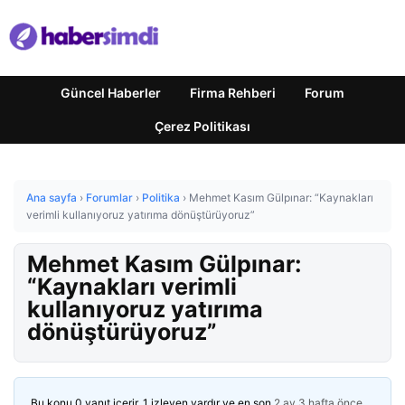
Güncel Haberler
Firma Rehberi
Forum
Çerez Politikası
Ana sayfa
›
Forumlar
›
Politika
›
Mehmet Kasım Gülpınar: “Kaynakları
verimli kullanıyoruz yatırıma dönüştürüyoruz”
Mehmet Kasım Gülpınar:
“Kaynakları verimli
kullanıyoruz yatırıma
dönüştürüyoruz”
Bu konu 0 yanıt içerir, 1 izleyen vardır ve en son
2 ay 3 hafta önce