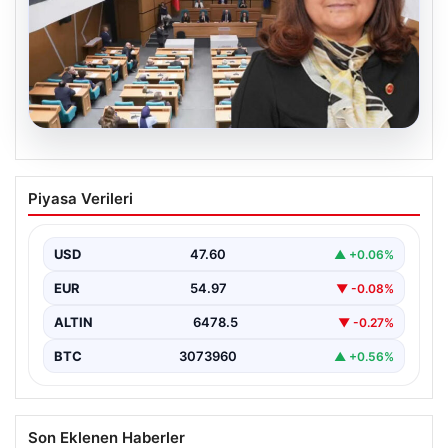
05.08.2026
Üsküdar Belediyesi’nde başkanvekili
Piyasa Verileri
Sibel Tan Çetinkaya oldu
{"title": "Üsküdar Belediyesi'nde Yeni Başkanvekili Sibel
Tan Çetinkaya Seçildi", "content": "Üsküdar
USD
47.60
▲ +0.06%
Belediyesi'nde önemli bir…
EUR
54.97
▼ -0.08%
ALTIN
6478.5
▼ -0.27%
BTC
3073960
▲ +0.56%
Son Eklenen Haberler