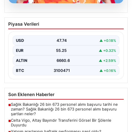
07.08.2026
Celta Vigo, Altay Bayındır Transferini
Piyasa Verileri
Görsel Bir Şölenle Duyurdu
İspanyol futbolunun köklü ekiplerinden Celta Vigo,
merakla beklenen transferini resmi olarak duyurdu.
USD
47.74
▲ +0.18%
Takım, altyapısından…
EUR
55.25
▲ +0.32%
ALTIN
6660.6
▲ +2.59%
BTC
3100471
▲ +0.16%
Son Eklenen Haberler
Sağlık Bakanlığı 26 bin 673 personel alımı başvuru tarihi ne
■
zaman? Sağlık Bakanlığı 26 bin 673 personel alımı başvuru
şartları neler?
Celta Vigo, Altay Bayındır Transferini Görsel Bir Şölenle
■
Duyurdu
Yatırım araçlarının haftalık performansı nasıl oldu?