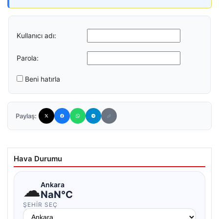
Kullanıcı adı:
Parola:
Beni hatırla
Paylaş:
Hava Durumu
☁
Ankara
NaN°C
ŞEHIR SEÇ