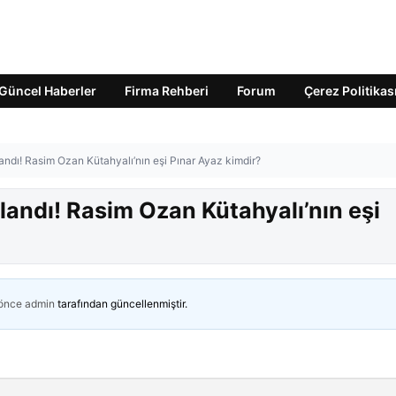
Güncel Haberler
Firma Rehberi
Forum
Çerez Politikas
ndı! Rasim Ozan Kütahyalı’nın eşi Pınar Ayaz kimdir?
andı! Rasim Ozan Kütahyalı’nın eşi
 önce
admin
tarafından güncellenmiştir.