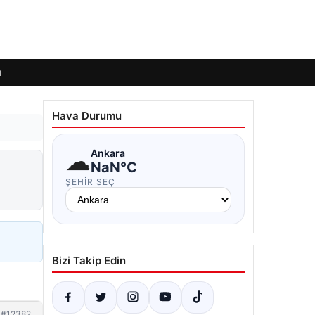
ı
Hava Durumu
☁
Ankara
NaN°C
ŞEHIR SEÇ
Bizi Takip Edin
#12382