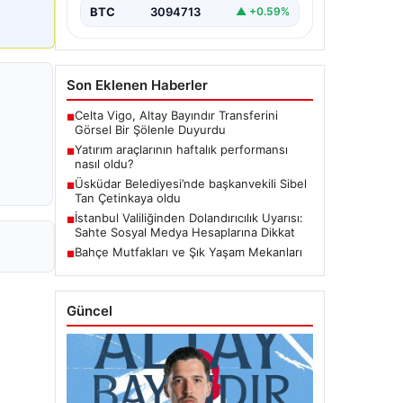
BTC
3094713
▲ +0.59%
Son Eklenen Haberler
Celta Vigo, Altay Bayındır Transferini
■
Görsel Bir Şölenle Duyurdu
Yatırım araçlarının haftalık performansı
■
nasıl oldu?
Üsküdar Belediyesi’nde başkanvekili Sibel
■
Tan Çetinkaya oldu
İstanbul Valiliğinden Dolandırıcılık Uyarısı:
■
Sahte Sosyal Medya Hesaplarına Dikkat
Bahçe Mutfakları ve Şık Yaşam Mekanları
■
Güncel