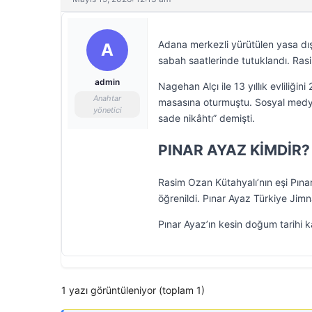
Adana merkezli yürütülen yasa dı
A
sabah saatlerinde tutuklandı. Rasi
admin
Nagehan Alçı ile 13 yıllık evliliği
Anahtar
masasına oturmuştu. Sosyal medya 
yönetici
sade nikâhtı” demişti.
PINAR AYAZ KİMDİR?
Rasim Ozan Kütahyalı’nın eşi Pına
öğrenildi. Pınar Ayaz Türkiye Jimn
Pınar Ayaz’ın kesin doğum tarihi 
1 yazı görüntüleniyor (toplam 1)