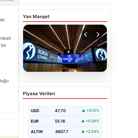
Yan Manşet
alı
 nikah
 bir
06.08.2026
lduğu
Yatırım araçlarının haftalık
Piyasa Verileri
performansı nasıl oldu?
USD
47.70
▲ +0.15%
EUR
55.18
▲ +0.29%
ALTIN
6657.7
▲ +2.54%