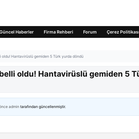
Güncel Haberler
Firma Rehberi
Forum
Çerez Politikas
li oldu! Hantavirüslü gemiden 5 Türk yurda döndü
 belli oldu! Hantavirüslü gemiden 5 T
 önce
admin
tarafından güncellenmiştir.