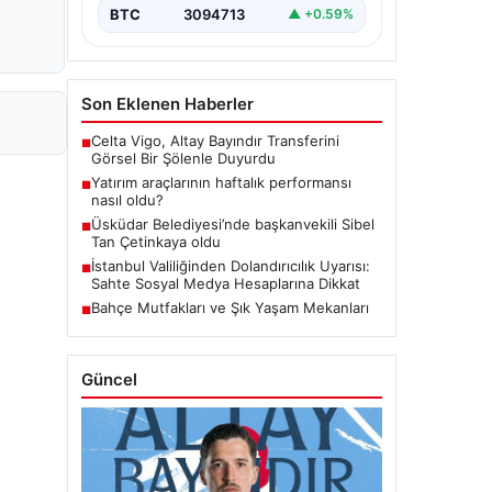
BTC
3094713
▲ +0.59%
Son Eklenen Haberler
Celta Vigo, Altay Bayındır Transferini
■
Görsel Bir Şölenle Duyurdu
Yatırım araçlarının haftalık performansı
■
nasıl oldu?
Üsküdar Belediyesi’nde başkanvekili Sibel
■
Tan Çetinkaya oldu
İstanbul Valiliğinden Dolandırıcılık Uyarısı:
■
Sahte Sosyal Medya Hesaplarına Dikkat
Bahçe Mutfakları ve Şık Yaşam Mekanları
■
Güncel