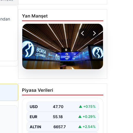
Yan Manşet
ı’ndan
06.08.2026
Yatırım araçlarının haftalık
Piyasa Verileri
performansı nasıl oldu?
USD
47.70
▲ +0.15%
EUR
55.18
▲ +0.29%
ALTIN
6657.7
▲ +2.54%