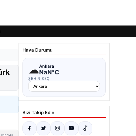
ı
Hava Durumu
☁
Ankara
ürk
NaN°C
ŞEHIR SEÇ
Bizi Takip Edin
#11245