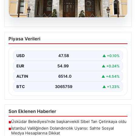
05.08.2026
İstanbul Valiliğinden Dolandırıcılık
Piyasa Verileri
Uyarısı: Sahte Sosyal Medya
Hesaplarına Dikkat
USD
47.58
▲ +0.10%
İstanbul Valiliği, vatandaşları ve kamuoyunu
bilinçlendirmek amacıyla önemli bir uyarı yayımladı.
EUR
54.99
▲ +0.24%
Valilikten yapılan açıklamada,…
ALTIN
6514.0
▲ +4.54%
BTC
3065759
▲ +1.23%
Son Eklenen Haberler
Üsküdar Belediyesi’nde başkanvekili Sibel Tan Çetinkaya oldu
■
İstanbul Valiliğinden Dolandırıcılık Uyarısı: Sahte Sosyal
■
Medya Hesaplarına Dikkat