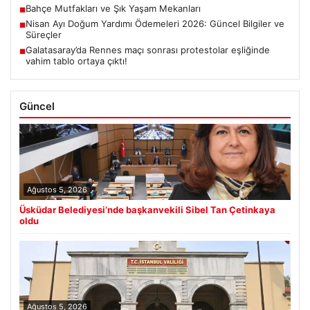
Bahçe Mutfakları ve Şık Yaşam Mekanları
■
Nisan Ayı Doğum Yardımı Ödemeleri 2026: Güncel Bilgiler ve
■
Süreçler
Galatasaray’da Rennes maçı sonrası protestolar eşliğinde
■
vahim tablo ortaya çıktı!
Güncel
Ağustos 5, 2026
Üsküdar Belediyesi’nde başkanvekili Sibel Tan Çetinkaya
oldu
Ağustos 5, 2026