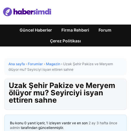
Güncel Haberler
Firma Rehberi
Forum
Çerez Politikası
Ana sayfa
›
Forumlar
›
Magazin
›
Uzak Şehir Pakize ve Meryem
ölüyor mu? Seyirciyi isyan ettiren sahne
Uzak Şehir Pakize ve Meryem
ölüyor mu? Seyirciyi isyan
ettiren sahne
Bu konu 0 yanıt içerir, 1 izleyen vardır ve en son
2 ay 3 hafta önce
admin
tarafından güncellenmiştir.