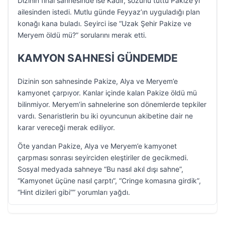
Dizinin final sahnesinde ise Kadir, sözünü tuttu Pakize’yi
ailesinden istedi. Mutlu günde Feyyaz’ın uyguladığı plan
konağı kana buladı. Seyirci ise “Uzak Şehir Pakize ve
Meryem öldü mü?” sorularını merak etti.
KAMYON SAHNESİ GÜNDEMDE
Dizinin son sahnesinde Pakize, Alya ve Meryem’e
kamyonet çarpıyor. Kanlar içinde kalan Pakize öldü mü
bilinmiyor. Meryem’in sahnelerine son dönemlerde tepkiler
vardı. Senaristlerin bu iki oyuncunun akibetine dair ne
karar vereceği merak ediliyor.
Öte yandan Pakize, Alya ve Meryem’e kamyonet
çarpması sonrası seyirciden eleştiriler de gecikmedi.
Sosyal medyada sahneye “Bu nasıl akıl dışı sahne”,
“Kamyonet üçüne nasıl çarptı”, “Cringe komasına girdik”,
“Hint dizileri gibi”” yorumları yağdı.