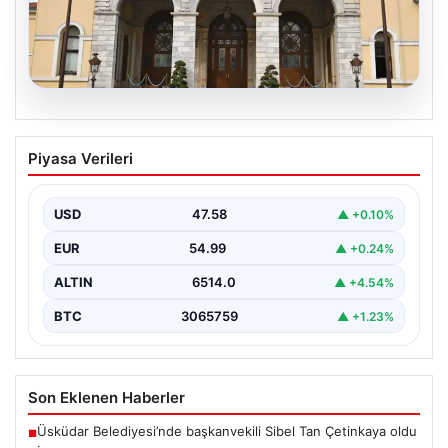
05.08.2026
İstanbul Valiliğinden Dolandırıcılık
Piyasa Verileri
Uyarısı: Sahte Sosyal Medya
Hesaplarına Dikkat
USD
47.58
▲ +0.10%
İstanbul Valiliği, vatandaşları ve kamuoyunu
bilinçlendirmek amacıyla önemli bir uyarı yayımladı.
EUR
54.99
▲ +0.24%
Valilikten yapılan açıklamada,…
ALTIN
6514.0
▲ +4.54%
BTC
3065759
▲ +1.23%
Son Eklenen Haberler
Üsküdar Belediyesi’nde başkanvekili Sibel Tan Çetinkaya oldu
■