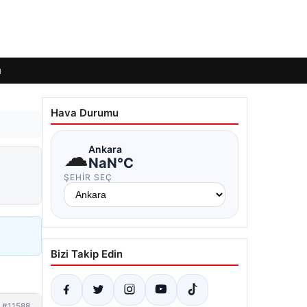
ı
Hava Durumu
☁
Ankara
NaN°C
ŞEHIR SEÇ
Bizi Takip Edin
#11588