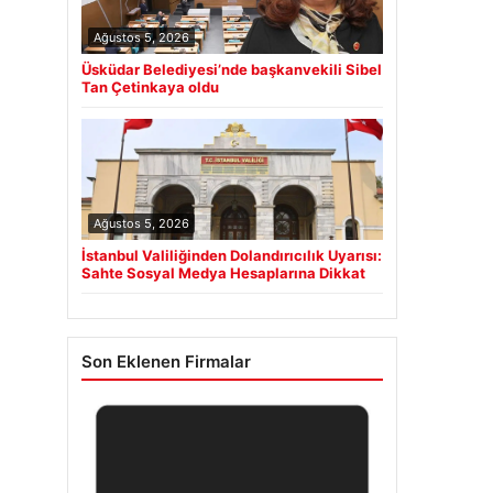
Ağustos 5, 2026
Üsküdar Belediyesi’nde başkanvekili Sibel
Tan Çetinkaya oldu
Ağustos 5, 2026
İstanbul Valiliğinden Dolandırıcılık Uyarısı:
Sahte Sosyal Medya Hesaplarına Dikkat
Son Eklenen Firmalar