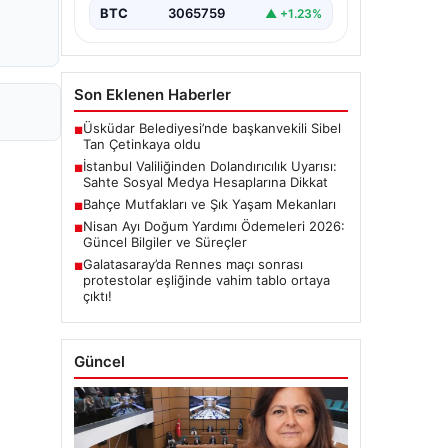
BTC
3065759
▲ +1.23%
Son Eklenen Haberler
Üsküdar Belediyesi’nde başkanvekili Sibel
■
Tan Çetinkaya oldu
İstanbul Valiliğinden Dolandırıcılık Uyarısı:
■
Sahte Sosyal Medya Hesaplarına Dikkat
Bahçe Mutfakları ve Şık Yaşam Mekanları
■
Nisan Ayı Doğum Yardımı Ödemeleri 2026:
■
Güncel Bilgiler ve Süreçler
Galatasaray’da Rennes maçı sonrası
■
protestolar eşliğinde vahim tablo ortaya
çıktı!
Güncel