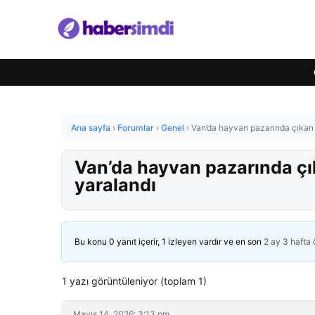
Ana sayfa
›
Forumlar
›
Genel
›
Van’da hayvan pazarında çıkan k
Van’da hayvan pazarında çık
yaralandı
Bu konu 0 yanıt içerir, 1 izleyen vardır ve en son
2 ay 3 hafta
1 yazı görüntüleniyor (toplam 1)
Mayıs 14, 2026: 3:13 pm