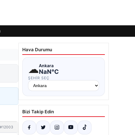
ı
Hava Durumu
☁
Ankara
i
NaN°C
ŞEHIR SEÇ
Bizi Takip Edin
#12003