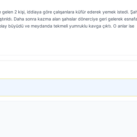
gelen 2 kişi, iddiaya göre çalışanlara küfür ederek yemek istedi. Şah
tırıldı. Daha sonra kazma alan şahıslar dönerciye geri gelerek esnaf
ce olay büyüdü ve meydanda tekmeli yumruklu kavga çıktı. O anlar ise