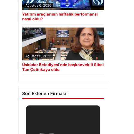
Ağustos 6, 2026
Yatırım araçlarının haftalık performansı
nasıl oldu?
Ağustos 5, 2026
Üsküdar Belediyesi’nde başkanvekili Sibel
Tan Çetinkaya oldu
Son Eklenen Firmalar