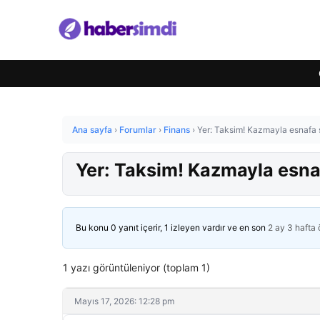
Ana sayfa
›
Forumlar
›
Finans
›
Yer: Taksim! Kazmayla esnafa s
Yer: Taksim! Kazmayla esnaf
Bu konu 0 yanıt içerir, 1 izleyen vardır ve en son
2 ay 3 hafta
1 yazı görüntüleniyor (toplam 1)
Mayıs 17, 2026: 12:28 pm