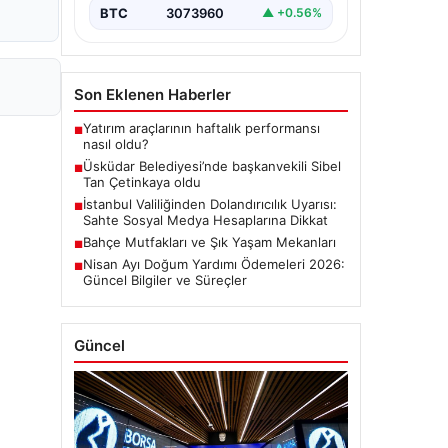
BTC
3073960
▲ +0.56%
Son Eklenen Haberler
Yatırım araçlarının haftalık performansı
■
nasıl oldu?
Üsküdar Belediyesi’nde başkanvekili Sibel
■
Tan Çetinkaya oldu
İstanbul Valiliğinden Dolandırıcılık Uyarısı:
■
Sahte Sosyal Medya Hesaplarına Dikkat
Bahçe Mutfakları ve Şık Yaşam Mekanları
■
Nisan Ayı Doğum Yardımı Ödemeleri 2026:
■
Güncel Bilgiler ve Süreçler
Güncel