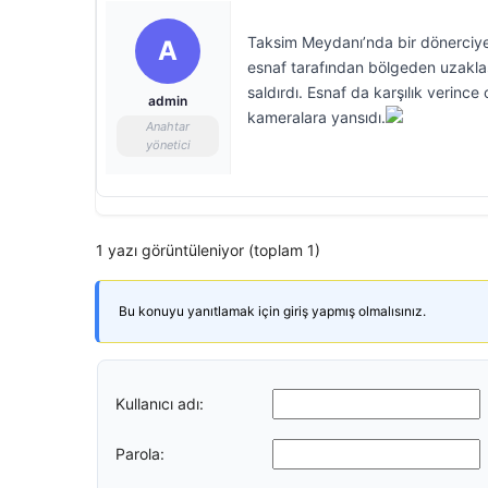
Taksim Meydanı’nda bir dönerciye 
A
esnaf tarafından bölgeden uzaklaş
saldırdı. Esnaf da karşılık verin
admin
kameralara yansıdı.
Anahtar
yönetici
1 yazı görüntüleniyor (toplam 1)
Bu konuyu yanıtlamak için giriş yapmış olmalısınız.
Kullanıcı adı:
Parola: