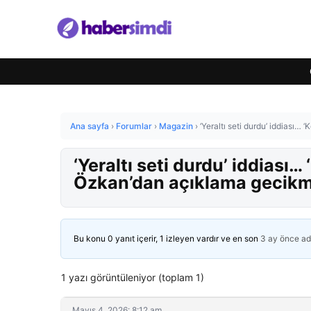
Ana sayfa
›
Forumlar
›
Magazin
›
‘Yeraltı seti durdu’ iddiası
‘Yeraltı seti durdu’ iddiası
Özkan’dan açıklama gecik
Bu konu 0 yanıt içerir, 1 izleyen vardır ve en son
3 ay önce
ad
1 yazı görüntüleniyor (toplam 1)
Mayıs 4, 2026: 8:12 am