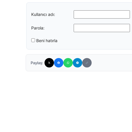
Kullanıcı adı:
Parola:
Beni hatırla
Paylaş: