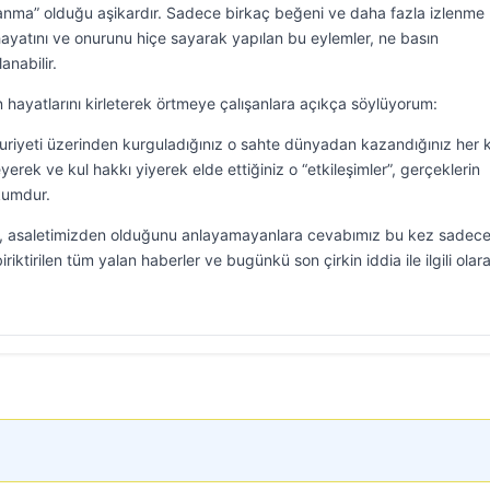
lanma” olduğu aşikardır. Sadece birkaç beğeni ve daha fazla izlenme
hayatını ve onurunu hiçe sayarak yapılan bu eylemler, ne basın
anabilir.
ın hayatlarını kirleterek örtmeye çalışanlara açıkça söylüyorum:
riyeti üzerinden kurguladığınız o sahte dünyadan kazandığınız her 
eyerek ve kul hakkı yiyerek elde ettiğiniz o “etkileşimler”, gerçeklerin
kumdur.
eğil, asaletimizden olduğunu anlayamayanlara cevabımız bu kez sadec
ktirilen tüm yalan haberler ve bugünkü son çirkin iddia ile ilgili olar