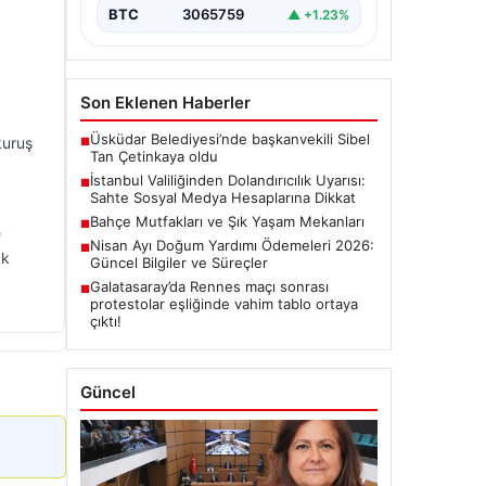
BTC
3065759
▲ +1.23%
Son Eklenen Haberler
Üsküdar Belediyesi’nde başkanvekili Sibel
kuruş
■
Tan Çetinkaya oldu
İstanbul Valiliğinden Dolandırıcılık Uyarısı:
■
Sahte Sosyal Medya Hesaplarına Dikkat
Bahçe Mutfakları ve Şık Yaşam Mekanları
■
e
Nisan Ayı Doğum Yardımı Ödemeleri 2026:
■
ak
Güncel Bilgiler ve Süreçler
Galatasaray’da Rennes maçı sonrası
■
protestolar eşliğinde vahim tablo ortaya
çıktı!
Güncel