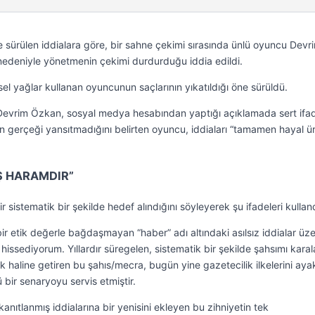
öne sürülen iddialara göre, bir sahne çekimi sırasında ünlü oyuncu Devr
nedeniyle yönetmenin çekimi durdurduğu iddia edildi.
kisel yağlar kullanan oyuncunun saçlarının yıkatıldığı öne sürüldü.
Devrim Özkan, sosyal medya hesabından yaptığı açıklamada sert ifad
in gerçeği yansıtmadığını belirten oyuncu, iddiaları “tamamen hayal ü
Ş HARAMDIR”
sistematik bir şekilde hedef alındığını söyleyerek şu ifadeleri kulland
r etik değerle bağdaşmayan “haber” adı altındaki asılsız iddialar üze
issediyorum. Yıllardır süregelen, sistematik bir şekilde şahsımı kara
ık haline getiren bu şahıs/mecra, bugün yine gazetecilik ilkelerini aya
bir senaryoyu servis etmiştir.
nıtlanmış iddialarına bir yenisini ekleyen bu zihniyetin tek