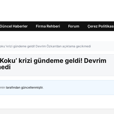
Güncel Haberler
Firma Rehberi
Forum
Çerez Politikas
… ‘Koku’ krizi gündeme geldi! Devrim Özkan’dan açıklama gecikmedi
… ‘Koku’ krizi gündeme geldi! Devrim
medi
min
tarafından güncellenmiştir.