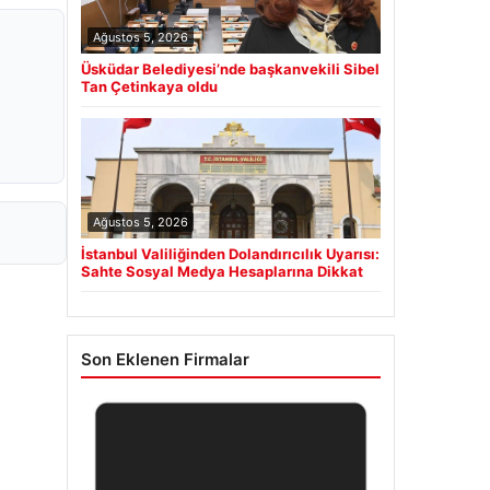
Ağustos 5, 2026
Üsküdar Belediyesi’nde başkanvekili Sibel
Tan Çetinkaya oldu
Ağustos 5, 2026
İstanbul Valiliğinden Dolandırıcılık Uyarısı:
Sahte Sosyal Medya Hesaplarına Dikkat
Son Eklenen Firmalar