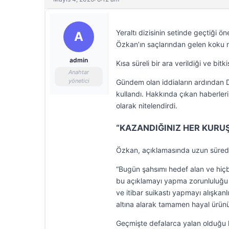
Yeraltı dizisinin setinde geçtiği 
A
Özkan’ın saçlarından gelen koku 
admin
Kısa süreli bir ara verildiği ve bit
Anahtar
yönetici
Gündem olan iddiaların ardından 
kullandı. Hakkında çıkan haberler
olarak nitelendirdi.
“KAZANDIĞINIZ HER KURU
Özkan, açıklamasında uzun süredir 
“Bugün şahsımı hedef alan ve hiçbi
bu açıklamayı yapma zorunluluğu h
ve itibar suikastı yapmayı alışkanl
altına alarak tamamen hayal ürünü 
Geçmişte defalarca yalan olduğu ka