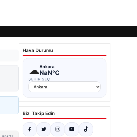
ı
Hava Durumu
☁
Ankara
NaN°C
ŞEHIR SEÇ
Bizi Takip Edin
#9335